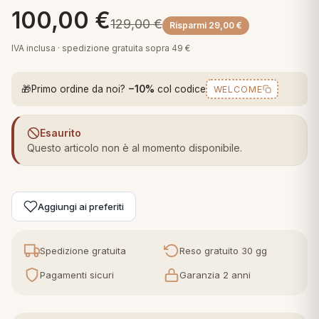
 marca
pper in piuma
100,00
€
ni arredo
129,00
€
Risparmi
29,00
€
Plaid Cartoons
apiuma
en Step
IVA inclusa · spedizione gratuita sopra 49 €
Tappeti Cartoons
piumini
iture per cuscini
arara
Teli Mare Cartoons
🎁
Primo ordine da noi?
−10%
col codice
WELCOME
iali
matori
mini in fibra
Trapuntini Cartoons
Esaurito
e
ti arredo
Questo articolo non è al momento disponibile.
mini in piuma d'oca
rredo
Aggiungi ai preferiti
ori Letto
anciale
Spedizione gratuita
Reso gratuito 30 gg
terasso
Pagamenti sicuri
Garanzia 2 anni
te