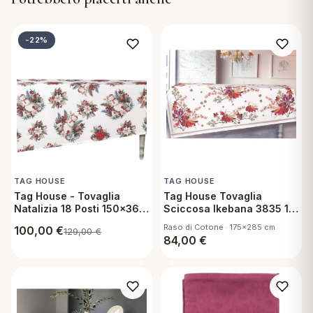
-22%
TAG HOUSE
TAG HOUSE
Tag House - Tovaglia
Tag House Tovaglia
Natalizia 18 Posti 150x360
Sciccosa Ikebana 3835 12
cm in Cotone - Snowman
Posti
Raso di Cotone · 175x285 cm
100,00
€
129,00
€
84,00
€