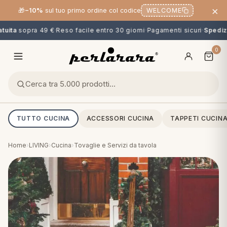
×
🎁
−10%
sul tuo primo ordine col codice
WELCOME
uita
sopra 49 €
·
Reso facile entro 30 giorni
·
Pagamenti sicuri
·
Spedizi
0
TUTTO CUCINA
ACCESSORI CUCINA
TAPPETI CUCIN
Home
›
LIVING
›
Cucina
›
Tovaglie e Servizi da tavola
O
NG
MINI
OPPER & CUSCINI
CALCIO & CARTOONS