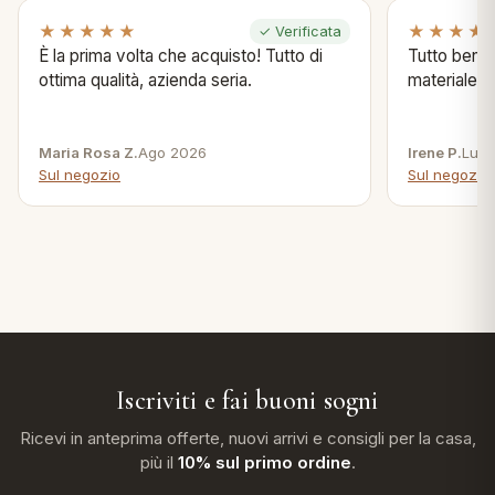
★★★★★
★★★★
✓ Verificata
È la prima volta che acquisto! Tutto di
Tutto bene s
ottima qualità, azienda seria.
materiale .
Maria Rosa Z.
Ago 2026
Irene P.
Lug 
Sul negozio
Sul negozio
Iscriviti e fai buoni sogni
Ricevi in anteprima offerte, nuovi arrivi e consigli per la casa,
più il
10% sul primo ordine
.