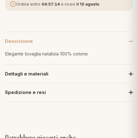
Ordina entro
04:37:13
e ricevi
il 10 agosto
eria letto
umini
Descrizione
Elegante tovaglia natalizia 100% cotone
a
Dettagli e materiali
e
Spedizione e resi
ni
assi
lie e Pigiami
Potrebbero piacerti anche