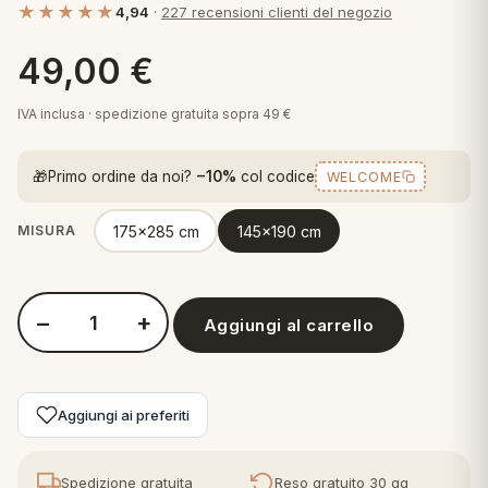
★★★★★
4,94
·
227 recensioni clienti del negozio
 marca
pper in piuma
ni arredo
Plaid Cartoons
49,00
€
apiuma
en Step
Tappeti Cartoons
piumini
iture per cuscini
arara
IVA inclusa · spedizione gratuita sopra 49 €
Teli Mare Cartoons
iali
matori
🎁
Primo ordine da noi?
−10%
col codice
WELCOME
mini in fibra
Trapuntini Cartoons
e
ti arredo
175x285 cm
145x190 cm
MISURA
mini in piuma d'oca
rredo
−
+
ori Letto
Aggiungi al carrello
Quantità Tag House Tovaglia Sciccosa in Raso - Lawinia
anciale
Aggiungi ai preferiti
terasso
te
Spedizione gratuita
Reso gratuito 30 gg