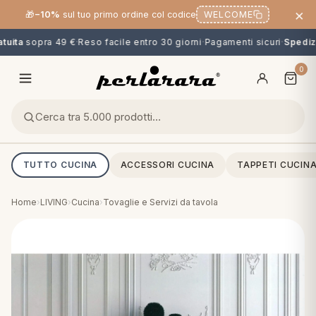
×
🎁
−10%
sul tuo primo ordine col codice
WELCOME
uita
sopra 49 €
·
Reso facile entro 30 giorni
·
Pagamenti sicuri
·
Spedizi
0
TUTTO CUCINA
ACCESSORI CUCINA
TAPPETI CUCIN
Home
›
LIVING
›
Cucina
›
Tovaglie e Servizi da tavola
O
NG
MINI
OPPER & CUSCINI
CALCIO & CARTOONS