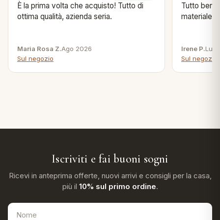
È la prima volta che acquisto! Tutto di
Tutto bene s
ottima qualità, azienda seria.
materiale .
Maria Rosa Z.
Ago 2026
Irene P.
Lug 
Sul negozio
Sul negozio
Iscriviti e fai buoni sogni
Ricevi in anteprima offerte, nuovi arrivi e consigli per la casa,
più il
10% sul primo ordine
.