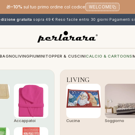
🎁
−10%
sul tuo primo ordine col codice
WELCOME
dizione gratuita
sopra 49 €
·
Reso facile entro 30 giorni
·
Pagamenti si
BAGNO
LIVING
PIUMINI
TOPPER & CUSCINI
CALCIO & CARTOONS
LIVING
Accappatoi
Cucina
Soggiorno