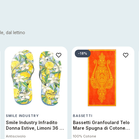
e, dal lettino
-18%
SMILE INDUSTRY
BASSETTI
Smile Industry Infradito
Bassetti Granfoulard Telo
Donna Estive, Limoni 36 37
Mare Spugna di Cotone
Sandali Spiaggia Piscina
Jacquard, Telo Bagno 450
Antiscivolo
100% Cotone