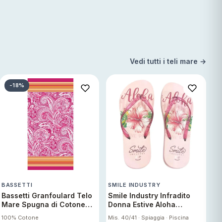
Vedi tutti i teli mare →
-18%
BASSETTI
SMILE INDUSTRY
Bassetti Granfoulard Telo
Smile Industry Infradito
Mare Spugna di Cotone
Donna Estive Aloha
Jacquard, Telo Bagno 450
Antiscivolo
100% Cotone
Mis. 40/41 · Spiaggia · Piscina