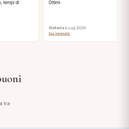
, tempi di
Ottimi
Stefania L.
Lug 2026
Sul negozio
 buoni
RAFFINATO E SETOSO
Set Copripiumino
in Raso
a tra
ACQUISTA ORA