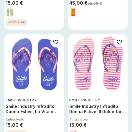
Mare Antiscivolo
g/m², 90x180 cm Ragusa
15,00
€
45,00
€
55,00
€
Y1
+3 misure
SMILE INDUSTRY
SMILE INDUSTRY
Smile Industry Infradito
Smile Industry Infradito
Donna Estive, La Vita è
Donna Estive, Il Dolce far
Bella 36 37 Sandali
Niente 38 39 Sandali
Antiscivolo
Antiscivolo
Spiaggia Piscina Mare
Spiaggia Piscina Mare
15,00
€
15,00
€
Antiscivolo
Antiscivolo