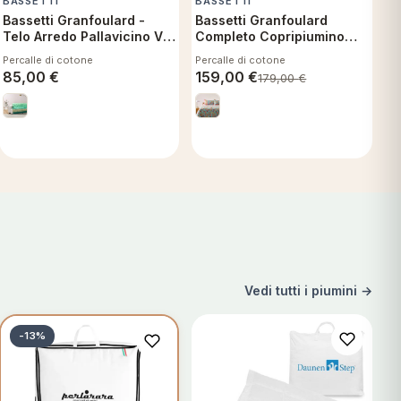
BASSETTI
BASSETTI
Bassetti Granfoulard -
Bassetti Granfoulard
Telo Arredo Pallavicino V1
Completo Copripiumino
- 350x270 cm
Letto Matrimoniale in
Percalle di cotone
Percalle di cotone
Percalle Rapallo T1
85,00
€
159,00
€
179,00
€
Vedi tutti i piumini →
-13%