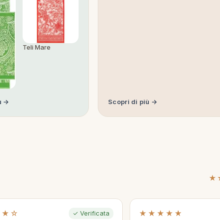
Teli Mare
ù →
Scopri di più →
★
★★☆
★★★★★
✓ Verificata