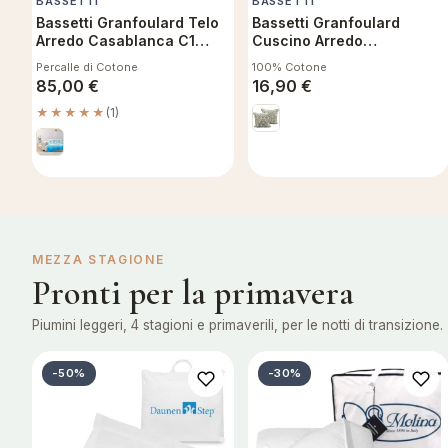
BASSETTI
BASSETTI
Bassetti Granfoulard Telo
Bassetti Granfoulard
Arredo Casablanca C1
Cuscino Arredo
350x270 cm
Sfoderabile con
Percalle di Cotone
100% Cotone
Imbottitura Mira V1 40x40
85,00
€
16,90
€
cm
★★★★★
(1)
MEZZA STAGIONE
Pronti per la primavera
Piumini leggeri, 4 stagioni e primaverili, per le notti di transizione.
-50%
-30%