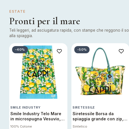
piumini
ESTATE
Pronti per il mare
re
Teli leggeri, ad asciugatura rapida, con stampe che reggono il sol
uola
alla spiaggia.
-40%
-50%
unte
ntini
rassi
SMILE INDUSTRY
SIRETESSILE
aglie e Pigiami
Smile Industry Telo Mare
Siretessile Borsa da
in microspugna Vesuvio,
spiaggia grande con zip,
Telo da Bagno Cotone
Borsa da mare donna,
100% Cotone
Sintetico