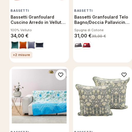
BASSETTI
BASSETTI
Bassetti Granfoulard
Bassetti Granfoulard Telo
Cuscino Arredo in Velluto
Bagno/Doccia Pallavicino
Sfoderabile con
G1 - 70x140 cm
100% Velluto
Spugna di Cotone
Imbottitura Velour V1
34,00
€
31,00
€
39,00
€
45x45 cm
+2 misure