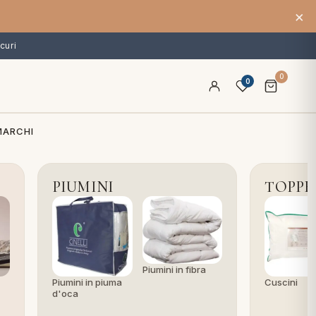
×
curi
0
0
MARCHI
PIUMINI
TOPPE
Piumini in fibra
Piumini in piuma
Cuscini
d'oca