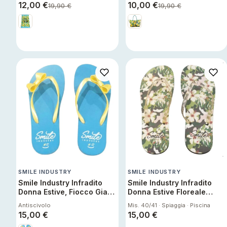
Stampato
moda estate Portofino
12,00
€
10,00
€
19,90
€
19,90
€
SMILE INDUSTRY
SMILE INDUSTRY
Smile Industry Infradito
Smile Industry Infradito
Donna Estive, Fiocco Giallo
Donna Estive Floreale
36 37 Sandali Spiaggia
Antiscivolo
Antiscivolo
Mis. 40/41 · Spiaggia · Piscina
Piscina Mare Antiscivolo
15,00
€
15,00
€