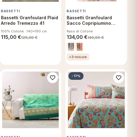
BASSETTI
BASSETTI
Bassetti Granfoulard Plaid
Bassetti Granfoulard
Arredo Tremezzo 41
Sacco Copripiumino
Singolo in Raso con zip -
100% Cotone · 140x190 cm
Raso di Cotone
Piazza dei Normanni P1
115,00
€
134,00
€
129,00
€
149,00
€
+3 misure
-11%