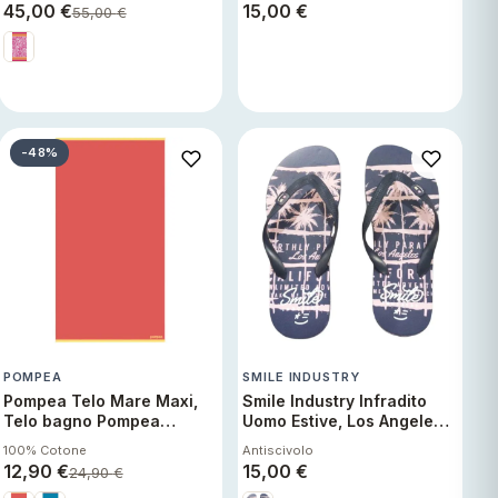
g/m², 90x180 cm Noto R1
45,00
€
15,00
€
55,00
€
-48%
POMPEA
SMILE INDUSTRY
Pompea Telo Mare Maxi,
Smile Industry Infradito
Telo bagno Pompea
Uomo Estive, Los Angeles
Spugna di cotone
40 41 Sandali Spiaggia
100% Cotone
Antiscivolo
Cinigliata Logo Salmone
Piscina Mare Antiscivolo
12,90
€
15,00
€
24,90
€