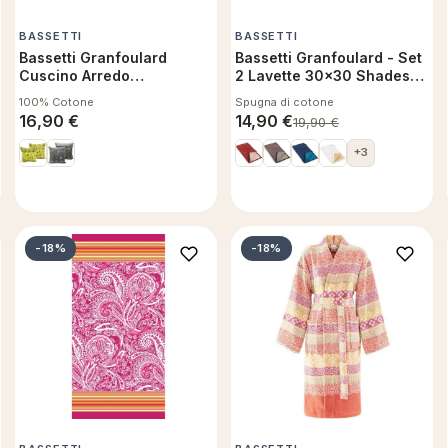
BASSETTI
BASSETTI
Bassetti Granfoulard
Bassetti Granfoulard - Set
Cuscino Arredo
2 Lavette 30x30 Shades
Sfoderabile con
Tinta Unita - R1
100% Cotone
Spugna di cotone
Imbottitura Montefano V1
16,90
€
14,90
€
19,90
€
40x40 cm
+3
-18%
-18%