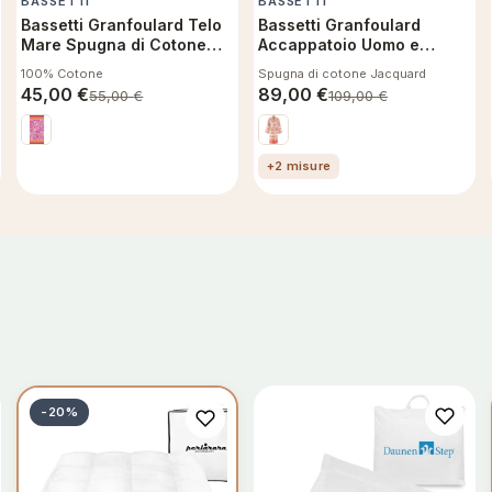
BASSETTI
BASSETTI
Bassetti Granfoulard Telo
Bassetti Granfoulard
Mare Spugna di Cotone
Accappatoio Uomo e
Jacquard, Telo Bagno 450
Donna in Spugna a Kimono
100% Cotone
Spugna di cotone Jacquard
g/m², 90x180 cm Noto R1
Hanami 41, Morbida
45,00
€
89,00
€
55,00
€
109,00
€
Spugna di Cotone
Jacquard XL
+2 misure
-20%