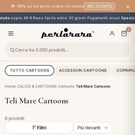
×
🎁
−10%
sul tuo primo ordine col codice
WELCOME
uita
sopra 49 €
·
Reso facile entro 30 giorni
·
Pagamenti sicuri
·
Spedizi
0
TUTTO CARTOONS
ACCESSORI CARTOONS
COPRIPI
Home
›
CALCIO & CARTOONS
›
Cartoons
›
Teli Mare Cartoons
Teli Mare Cartoons
6 prodotti
O
NG
MINI
OPPER & CUSCINI
CALCIO & CARTOONS
Filtri