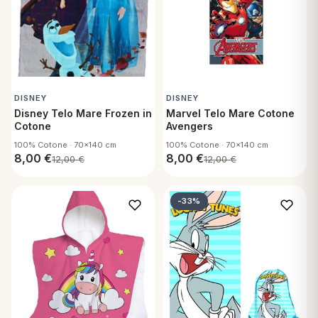
 marca
pper in piuma
ni arredo
Plaid Cartoons
apiuma
en Step
Tappeti Cartoons
piumini
iture per cuscini
arara
Teli Mare Cartoons
DISNEY
DISNEY
iali
matori
Disney Telo Mare Frozen in
Marvel Telo Mare Cotone
mini in fibra
Trapuntini Cartoons
Cotone
Avengers
e
ti arredo
100% Cotone · 70x140 cm
100% Cotone · 70x140 cm
8,00
€
8,00
€
12,00
€
12,00
€
mini in piuma d'oca
rredo
-33%
ori Letto
anciale
terasso
te