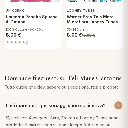
UNICORNO
LOONEY TUNES
eria letto
Unicorno Poncho Spugna
Warner Bros Telo Mare
di Cotone
Microfibra Looney Tunes +
umini
Sacca
100% Cotone · 60x60 cm
70x140 cm
8,00
€
8,00
€
12,00
€
★★★★★
(1)
a
e
Domande frequenti su Teli Mare Cartoons
Tutto quello che devi sapere su spedizione, resi e prodotti.
ni
assi
I teli mare con i personaggi sono su licenza?
Sì, i teli con Avengers, Cars, Frozen e Looney Tunes sono
lie e Pigiami
prodotti ufficiali su licenza, con stampe fedeli e colori