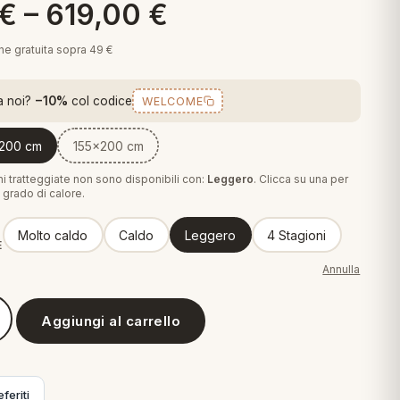
€
–
619,00
€
one gratuita sopra 49 €
a noi?
−10%
col codice
WELCOME
200 cm
155x200 cm
i tratteggiate non sono disponibili con:
Leggero
. Clicca su una per
grado di calore.
Molto caldo
Caldo
Leggero
4 Stagioni
E
Annulla
Aggiungi al carrello
tep D700 - Piumino in piuma d'oca
feriti