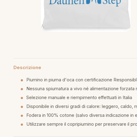
piumini
re
uola
unte
Descrizione
ntini
Piumino in piuma d'oca con certificazione Responsi
Nessuna spiumatura a vivo né alimentazione forzata n
rassi
Selezione manuale e riempimento effettuati in Italia
Disponibile in diversi gradi di calore: leggero, caldo, 
Fodera in 100% cotone (salvo diversa indicazione in e
aglie e Pigiami
Utilizzare sempre il copripiumino per preservare il pr