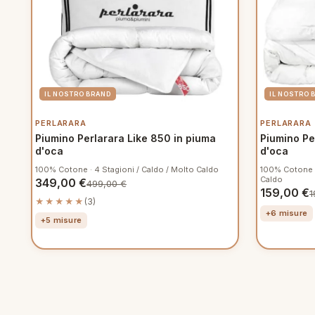
PERLARARA
PERLARARA
Piumino Perlarara Like 850 in piuma
Piumino Pe
d'oca
d'oca
100% Cotone · 4 Stagioni / Caldo / Molto Caldo
100% Cotone ·
Caldo
349,00
€
499,00
€
159,00
€
1
★★★★★
(3)
+6 misure
+5 misure