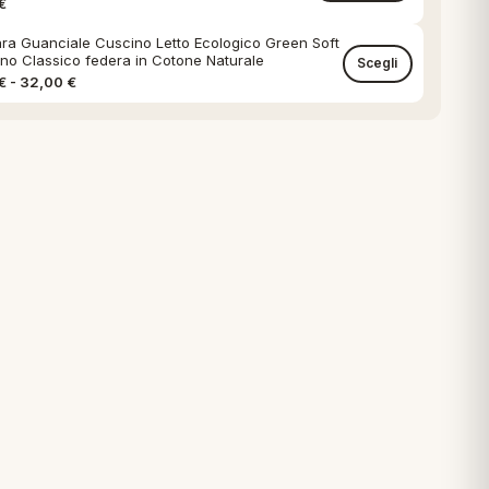
€
ara Guanciale Cuscino Letto Ecologico Green Soft
no Classico federa in Cotone Naturale
Scegli
Fascia di prezzo: da 18,00 € a 32,00 €
€
-
32,00
€