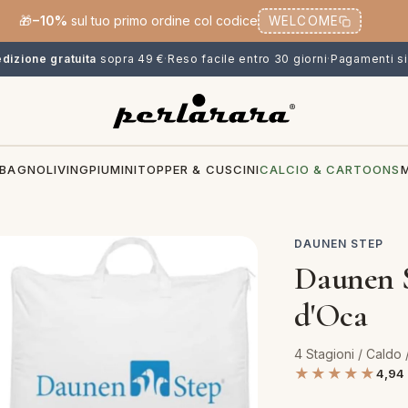
🎁
−10%
sul tuo primo ordine col codice
WELCOME
dizione gratuita
sopra 49 €
·
Reso facile entro 30 giorni
·
Pagamenti si
BAGNO
LIVING
PIUMINI
TOPPER & CUSCINI
CALCIO & CARTOONS
DAUNEN STEP
Daunen 
d'Oca
4 Stagioni / Caldo
★★★★★
4,94