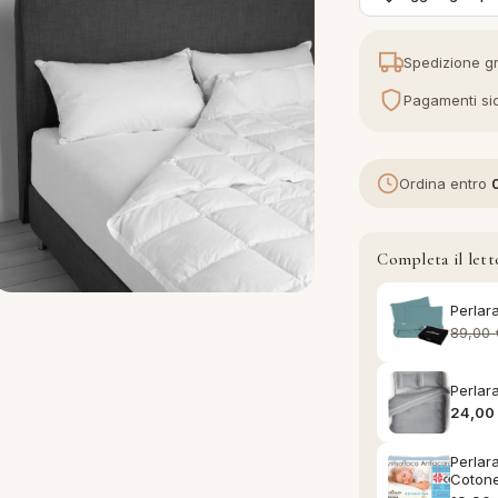
Spedizione gr
Pagamenti sic
Ordina entro
Completa il lett
Perlar
89,00
Perlar
24,0
Perlar
Coton