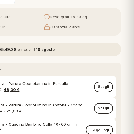
atuita
Reso gratuito 30 gg
uri
Garanzia 2 anni
05:49:37
e ricevi
il 10 agosto
o
ara - Parure Copripiumino in Percalle
Scegli
Il prezzo originale era: 89,00 €.
Il prezzo attuale è: 49,00 €.
€
49,00
€
ara - Parure Copripiumino in Cotone - Crono
Scegli
Fascia di prezzo: da 24,00 € a 29,00 €
0
€
-
29,00
€
ara - Cuscino Bambino Culla 40x60 cm in
e
+ Aggiungi