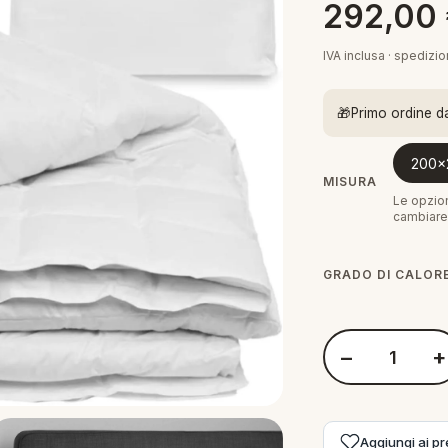
292,00
IVA inclusa · spedizi
🎁
Primo ordine d
200x
MISURA
Le opzion
cambiare 
GRADO DI CALOR
−
+
Quantità Daunen S
Aggiungi ai pre