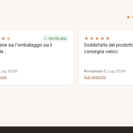
★
★★☆
★★★★★
✓ Verificata
ene sia l'omballaggio sia il
Soddisfatta del prodotto
le .
consegna veloci
Lug 2026
Rosamari C.
Lug 2026
ozio
Sul negozio