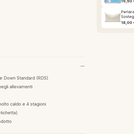
19,90
Perlar
Sosteg
18,00
ble Down Standard (RDS)
egli allevamenti
molto caldo e 4 stagioni
tichetta)
odotto