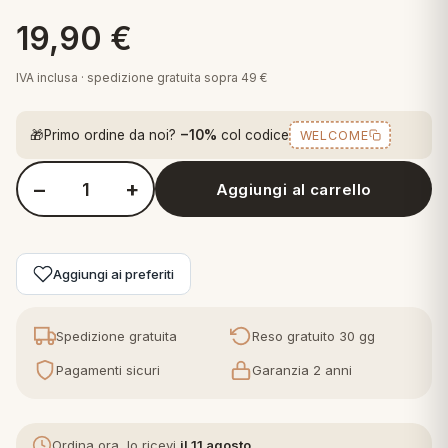
 marca
pper in piuma
ni arredo
19,90
€
Plaid Cartoons
apiuma
en Step
IVA inclusa · spedizione gratuita sopra 49 €
Tappeti Cartoons
piumini
iture per cuscini
arara
Teli Mare Cartoons
🎁
Primo ordine da noi?
−10%
col codice
WELCOME
iali
matori
mini in fibra
Trapuntini Cartoons
−
+
Aggiungi al carrello
e
ti arredo
Quantità Perlarara - Cuscino Bambino Culla 40x60 cm in Coto
mini in piuma d'oca
rredo
Aggiungi ai preferiti
ori Letto
Spedizione gratuita
Reso gratuito 30 gg
anciale
Pagamenti sicuri
Garanzia 2 anni
terasso
te
Ordina ora, lo ricevi
il 11 agosto