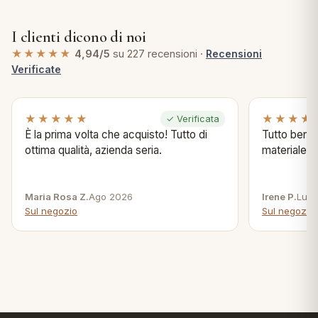
I clienti dicono di noi
★★★★★
4,94/5
su 227 recensioni ·
Recensioni
Verificate
★★★★★
★★★★
✓ Verificata
È la prima volta che acquisto! Tutto di
Tutto bene s
ottima qualità, azienda seria.
materiale .
Maria Rosa Z.
Ago 2026
Irene P.
Lug 
Sul negozio
Sul negozio