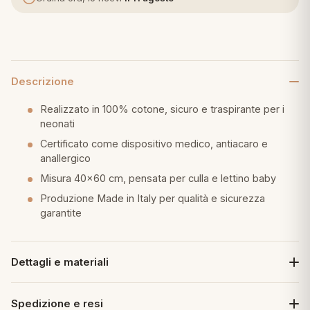
eria letto
umini
Descrizione
Realizzato in 100% cotone, sicuro e traspirante per i
a
neonati
Certificato come dispositivo medico, antiacaro e
anallergico
Misura 40x60 cm, pensata per culla e lettino baby
e
Produzione Made in Italy per qualità e sicurezza
ni
garantite
assi
Dettagli e materiali
lie e Pigiami
Spedizione e resi