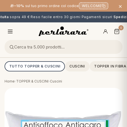
×
🎁
−10%
sul tuo primo ordine col codice
WELCOME
uita
sopra 49 €
·
Reso facile entro 30 giorni
·
Pagamenti sicuri
·
Spedizio
0
TUTTO TOPPER & CUSCINI
CUSCINI
TOPPER IN FIBRA
Home
›
TOPPER & CUSCINI
›
Cuscini
O
NG
MINI
OPPER & CUSCINI
CALCIO & CARTOONS