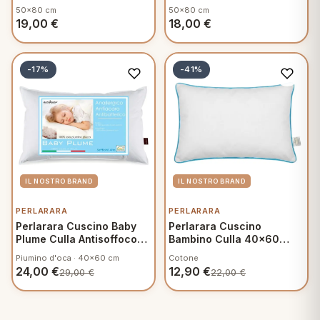
Sostegno Classico
Green Soft Sostegno
50x80 cm
50x80 cm
Classico federa in Cotone
19,00
€
18,00
€
Naturale
-17%
-41%
PERLARARA
PERLARARA
Perlarara Cuscino Baby
Perlarara Cuscino
Plume Culla Antisoffoco
Bambino Culla 40x60
Antiacaro
Cotone Trattamento
Piumino d'oca · 40x60 cm
Cotone
Antiacaro Boy
24,00
€
12,90
€
29,00
€
22,00
€