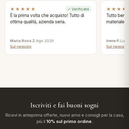
★★★★★
★★★★
✓ Verificata
È la prima volta che acquisto! Tutto di
Tutto bene s
ottima qualità, azienda seria.
materiale .
Maria Rosa Z.
Ago 2026
Irene P.
Lug 
Sul negozio
Sul negozio
Iscriviti e fai buoni sogni
Ricevi in anteprima offerte, nuovi arrivi e consigli per la casa,
più il
10% sul primo ordine
.