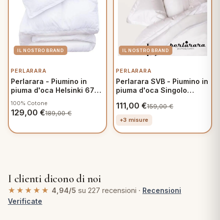
PERLARARA
PERLARARA
Perlarara - Piumino in
Perlarara SVB - Piumino in
piuma d'oca Helsinki 670
piuma d'oca Singolo
Singolo 155x215 cm -
155x215 cm - Winter
100% Cotone
111,00
€
159,00
€
Winter Plus
129,00
€
189,00
€
+3 misure
I clienti dicono di noi
★★★★★
4,94/5
su 227 recensioni ·
Recensioni
Verificate