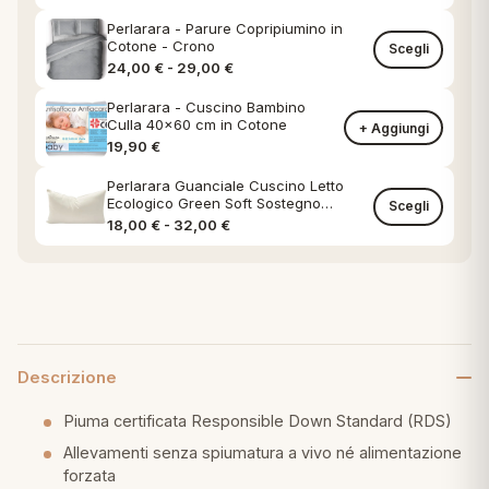
Perlarara - Parure Copripiumino in
Cotone - Crono
Scegli
Fascia di prezzo: da 24,00 € a 29,0
24,00
€
-
29,00
€
Perlarara - Cuscino Bambino
Culla 40x60 cm in Cotone
+ Aggiungi
19,90
€
Perlarara Guanciale Cuscino Letto
Ecologico Green Soft Sostegno
Scegli
Classico federa in Cotone Naturale
Fascia di prezzo: da 18,00 € a 32,00
18,00
€
-
32,00
€
Descrizione
Piuma certificata Responsible Down Standard (RDS)
Allevamenti senza spiumatura a vivo né alimentazione
forzata