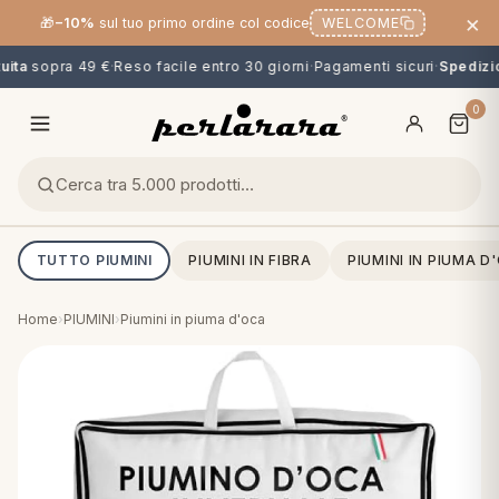
×
🎁
−10%
sul tuo primo ordine col codice
WELCOME
ita
sopra 49 €
·
Reso facile entro 30 giorni
·
Pagamenti sicuri
·
Spedizion
0
TUTTO PIUMINI
PIUMINI IN FIBRA
PIUMINI IN PIUMA D
Home
›
PIUMINI
›
Piumini in piuma d'oca
O
NG
MINI
OPPER & CUSCINI
CALCIO & CARTOONS