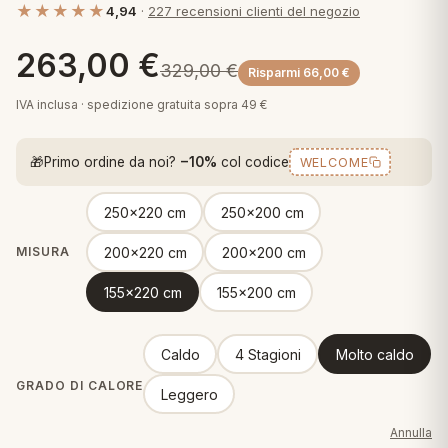
★★★★★
4,94
·
227 recensioni clienti del negozio
 marca
pper in piuma
ni arredo
Plaid Cartoons
263,00
€
apiuma
en Step
329,00
€
Risparmi
66,00
€
Tappeti Cartoons
piumini
iture per cuscini
arara
IVA inclusa · spedizione gratuita sopra 49 €
Teli Mare Cartoons
iali
matori
🎁
Primo ordine da noi?
−10%
col codice
WELCOME
mini in fibra
Trapuntini Cartoons
e
ti arredo
250x220 cm
250x200 cm
mini in piuma d'oca
rredo
200x220 cm
200x200 cm
MISURA
155x220 cm
155x200 cm
ori Letto
anciale
Caldo
4 Stagioni
Molto caldo
terasso
GRADO DI CALORE
Leggero
te
Annulla