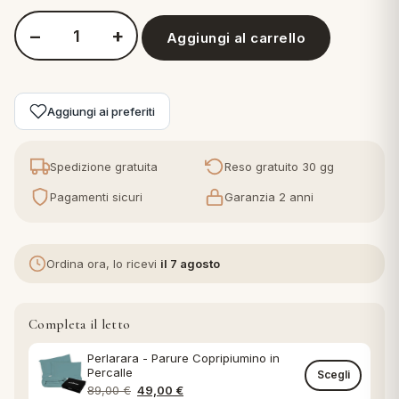
−
+
eria letto
Aggiungi al carrello
Quantità Piumino Perlarara Evolution
umini
Aggiungi ai preferiti
a
Spedizione gratuita
Reso gratuito 30 gg
Pagamenti sicuri
Garanzia 2 anni
e
Ordina ora, lo ricevi
il 7 agosto
ni
Completa il letto
assi
Perlarara - Parure Copripiumino in
Percalle
Scegli
lie e Pigiami
Il prezzo originale era: 89,00 €.
Il prezzo attuale è: 49,00 €.
89,00
€
49,00
€