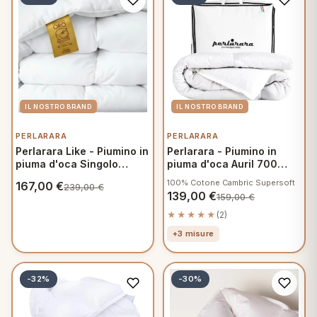
PERLARARA
PERLARARA
Perlarara Like - Piumino in
Perlarara - Piumino in
piuma d'oca Singolo
piuma d'oca Auril 700
155x200 cm - Winter
100% Piumino Singolo
100% Cotone Cambric Supersoft
167,00
€
239,00
€
155x215 cm - Spring
139,00
€
159,00
€
★★★★★
(2)
+3 misure
-32%
-30%