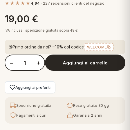
★★★★★
4,94
·
227 recensioni clienti del negozio
 marca
pper in piuma
ni arredo
Plaid Cartoons
19,00
€
apiuma
en Step
Tappeti Cartoons
piumini
iture per cuscini
arara
IVA inclusa · spedizione gratuita sopra 49 €
Teli Mare Cartoons
iali
matori
🎁
Primo ordine da noi?
−10%
col codice
WELCOME
mini in fibra
Trapuntini Cartoons
e
ti arredo
−
+
Aggiungi al carrello
Quantità Perlarara Guanciale Cuscino Letto in fibra Morbido P
mini in piuma d'oca
rredo
ori Letto
Aggiungi ai preferiti
anciale
Spedizione gratuita
Reso gratuito 30 gg
terasso
Pagamenti sicuri
Garanzia 2 anni
te