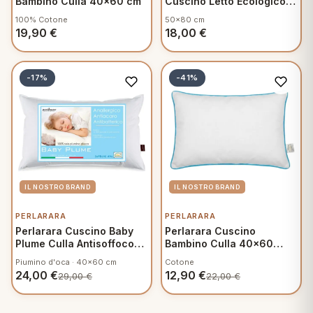
Bambino Culla 40x60 cm
Cuscino Letto Ecologico
Green Soft Sostegno
100% Cotone
50x80 cm
Classico federa in Cotone
19,90
€
18,00
€
Naturale
-17%
-41%
PERLARARA
PERLARARA
Perlarara Cuscino Baby
Perlarara Cuscino
Plume Culla Antisoffoco
Bambino Culla 40x60
Antiacaro
Cotone Trattamento
Piumino d'oca · 40x60 cm
Cotone
Antiacaro Boy
24,00
€
12,90
€
29,00
€
22,00
€