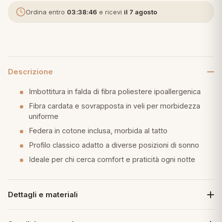
Ordina entro
03:38:45
e ricevi
il 7 agosto
eria letto
umini
Descrizione
a
Imbottitura in falda di fibra poliestere ipoallergenica
Fibra cardata e sovrapposta in veli per morbidezza
uniforme
e
Federa in cotone inclusa, morbida al tatto
Profilo classico adatto a diverse posizioni di sonno
ni
Ideale per chi cerca comfort e praticità ogni notte
assi
Dettagli e materiali
lie e Pigiami