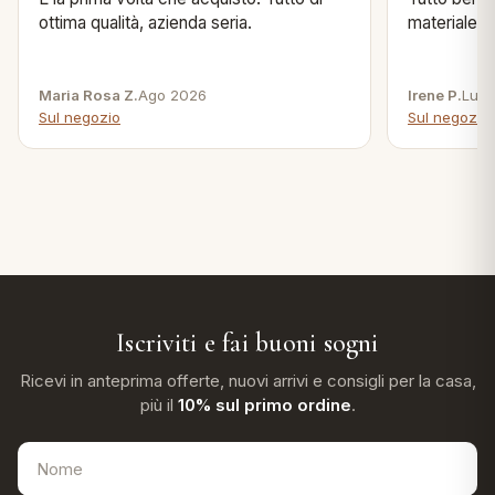
ottima qualità, azienda seria.
materiale .
Maria Rosa Z.
Ago 2026
Irene P.
Lug 
Sul negozio
Sul negozio
Iscriviti e fai buoni sogni
Ricevi in anteprima offerte, nuovi arrivi e consigli per la casa,
più il
10% sul primo ordine
.