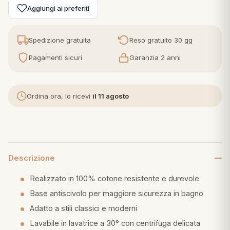
Aggiungi ai preferiti
eria letto
Spedizione gratuita
Reso gratuito 30 gg
umini
Pagamenti sicuri
Garanzia 2 anni
a
Ordina ora, lo ricevi
il 11 agosto
e
ni
Descrizione
Realizzato in 100% cotone resistente e durevole
assi
Base antiscivolo per maggiore sicurezza in bagno
Adatto a stili classici e moderni
lie e Pigiami
Lavabile in lavatrice a 30° con centrifuga delicata