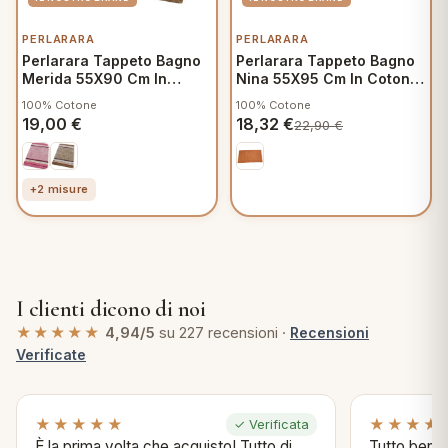
PERLARARA
PERLARARA
Perlarara Tappeto Bagno
Perlarara Tappeto Bagno
Merida 55X90 Cm In
Nina 55X95 Cm In Cotone
Cotone Marrone
Terra
100% Cotone
100% Cotone
19,00
€
18,32
€
22,90
€
+2 misure
I clienti dicono di noi
★★★★★
4,94/5
su 227 recensioni ·
Recensioni
Verificate
★★★★★
★★★★
✓ Verificata
È la prima volta che acquisto! Tutto di
Tutto bene s