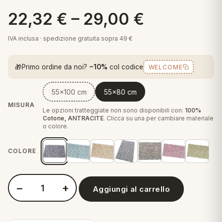
 marca
pper in piuma
ni arredo
22,32
€
–
29,00
€
Plaid Cartoons
apiuma
en Step
IVA inclusa · spedizione gratuita sopra 49 €
Tappeti Cartoons
piumini
iture per cuscini
arara
Teli Mare Cartoons
🎁
Primo ordine da noi?
−10%
col codice
WELCOME
iali
matori
mini in fibra
Trapuntini Cartoons
55x100 cm
55x80 cm
e
ti arredo
MISURA
Le opzioni tratteggiate non sono disponibili con:
100%
mini in piuma d'oca
rredo
Cotone, ANTRACITE
. Clicca su una per cambiare materiale
o colore.
ori Letto
COLORE
anciale
−
+
Aggiungi al carrello
terasso
Quantità Perlarara Comera Speed Tappeto Bagno
te