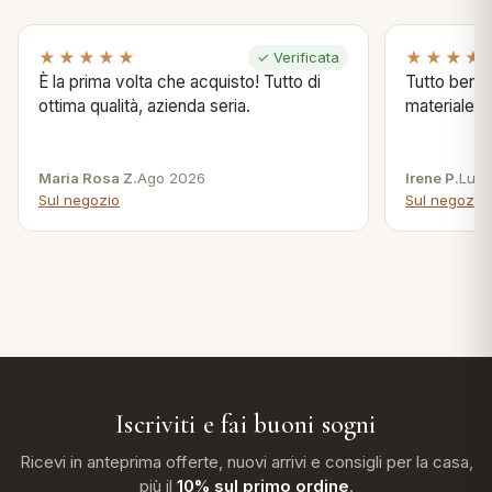
★★★★★
★★★★
✓ Verificata
È la prima volta che acquisto! Tutto di
Tutto bene s
ottima qualità, azienda seria.
materiale .
Maria Rosa Z.
Ago 2026
Irene P.
Lug 
Sul negozio
Sul negozio
Iscriviti e fai buoni sogni
Ricevi in anteprima offerte, nuovi arrivi e consigli per la casa,
più il
10% sul primo ordine
.