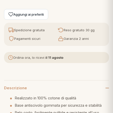
eria letto
Aggiungi ai preferiti
umini
Spedizione gratuita
Reso gratuito 30 gg
Pagamenti sicuri
Garanzia 2 anni
a
Ordina ora, lo ricevi
il 11 agosto
e
ni
Descrizione
assi
Realizzato in 100% cotone di qualità
Base antiscivolo gommata per sicurezza e stabilità
lie e Pigiami
Pelo corto, facilmente pulibile e resistente all'uso