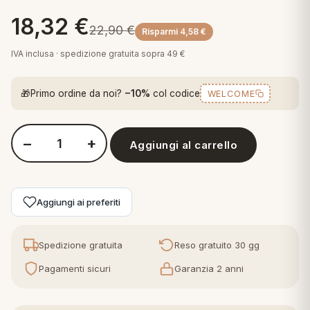
 marca
pper in piuma
ni arredo
18,32
€
Plaid Cartoons
22,90
€
Risparmi
4,58
€
apiuma
en Step
IVA inclusa · spedizione gratuita sopra 49 €
Tappeti Cartoons
piumini
iture per cuscini
arara
Teli Mare Cartoons
🎁
Primo ordine da noi?
−10%
col codice
WELCOME
iali
matori
mini in fibra
Trapuntini Cartoons
e
ti arredo
−
+
Aggiungi al carrello
Quantità Perlarara Comera Nina Tappeto Bagno
mini in piuma d'oca
rredo
Aggiungi ai preferiti
ori Letto
anciale
Spedizione gratuita
Reso gratuito 30 gg
terasso
Pagamenti sicuri
Garanzia 2 anni
te