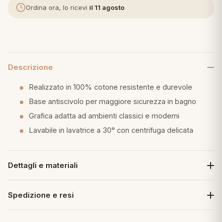
Ordina ora, lo ricevi
il 11 agosto
eria letto
umini
Descrizione
a
Realizzato in 100% cotone resistente e durevole
Base antiscivolo per maggiore sicurezza in bagno
Grafica adatta ad ambienti classici e moderni
e
Lavabile in lavatrice a 30° con centrifuga delicata
ni
Dettagli e materiali
assi
Spedizione e resi
lie e Pigiami