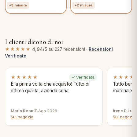
+3 misure
+2 misure
I clienti dicono di noi
★★★★★
4,94/5
su 227 recensioni ·
Recensioni
Verificate
★★★★★
★★★★
✓ Verificata
È la prima volta che acquisto! Tutto di
Tutto bene s
ottima qualità, azienda seria.
materiale .
Maria Rosa Z.
Ago 2026
Irene P.
Lug 
Sul negozio
Sul negozio