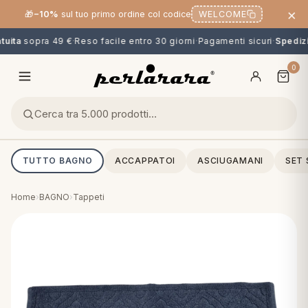
×
🎁
−10%
sul tuo primo ordine col codice
WELCOME
uita
sopra 49 €
·
Reso facile entro 30 giorni
·
Pagamenti sicuri
·
Spedizio
0
TUTTO BAGNO
ACCAPPATOI
ASCIUGAMANI
SET
Home
›
BAGNO
›
Tappeti
O
NG
MINI
OPPER & CUSCINI
CALCIO & CARTOONS