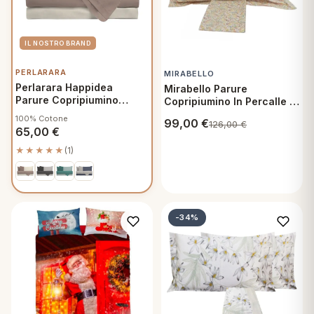
PERLARARA
MIRABELLO
Perlarara Happidea
Mirabello Parure
Parure Copripiumino
Copripiumino In Percalle di
Matrimoniale Cotone
Cotone Matrimoniale -
100% Cotone
99,00
€
126,00
€
Bicolore Biscotto Sabbia
Jolies Fleurs G26
65,00
€
★★★★★
(1)
-34%