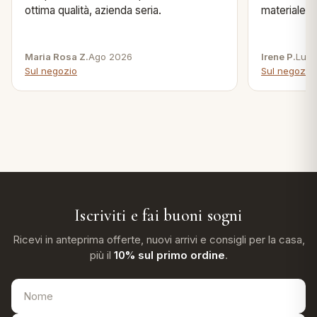
ottima qualità, azienda seria.
materiale .
Maria Rosa Z.
Ago 2026
Irene P.
Lug 
Sul negozio
Sul negozio
Iscriviti e fai buoni sogni
Ricevi in anteprima offerte, nuovi arrivi e consigli per la casa,
più il
10% sul primo ordine
.