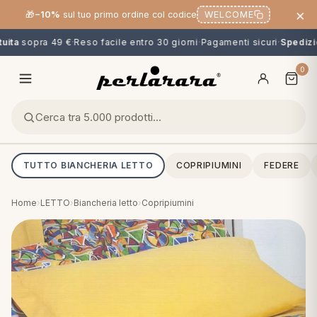
×
🎁
−10%
sul tuo primo ordine col codice
WELCOME
ita
sopra 49 €
·
Reso facile entro 30 giorni
·
Pagamenti sicuri
·
Spedizio
0
TUTTO BIANCHERIA LETTO
COPRIPIUMINI
FEDERE
Home
›
LETTO
›
Biancheria letto
›
Copripiumini
O
NG
MINI
OPPER & CUSCINI
CALCIO & CARTOONS