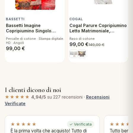
BASSETTI
COGAL
Bassetti Imagine
Cogal Parure Copripiumino
Copripiumino Singolo
Letto Matrimoniale,
Christmas
Premium 6140, Raso di
Percalle di cotone · Stampa digitale
Raso di cotone
Cotone Sacca e federe
HD · Angoli
99,00
€
149,00
€
99,00
€
I clienti dicono di noi
★★★★★
4,94/5
su 227 recensioni ·
Recensioni
Verificate
★★★★★
★★★★
✓ Verificata
È la prima volta che acquisto! Tutto di
Tutto bene s