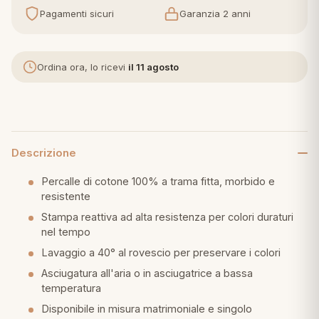
Pagamenti sicuri
Garanzia 2 anni
eria letto
umini
Ordina ora, lo ricevi
il 11 agosto
a
Descrizione
Percalle di cotone 100% a trama fitta, morbido e
e
resistente
ni
Stampa reattiva ad alta resistenza per colori duraturi
nel tempo
Lavaggio a 40° al rovescio per preservare i colori
assi
Asciugatura all'aria o in asciugatrice a bassa
temperatura
lie e Pigiami
Disponibile in misura matrimoniale e singolo