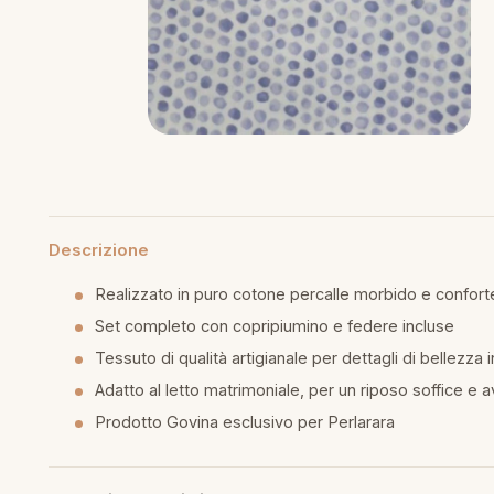
piumini
re
uola
unte
Descrizione
ntini
Realizzato in puro cotone percalle morbido e confort
Set completo con copripiumino e federe incluse
rassi
Tessuto di qualità artigianale per dettagli di bellezza 
Adatto al letto matrimoniale, per un riposo soffice e 
aglie e Pigiami
Prodotto Govina esclusivo per Perlarara