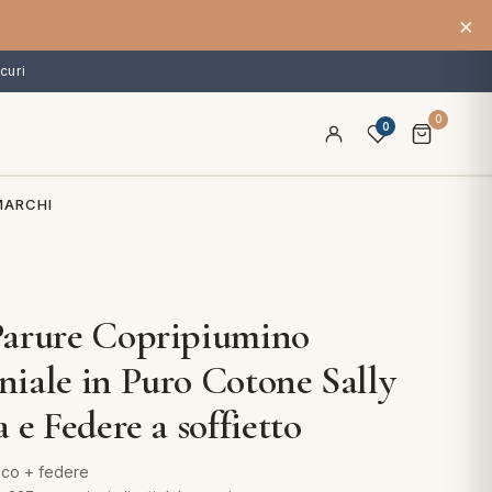
×
curi
0
0
MARCHI
Parure Copripiumino
iale in Puro Cotone Sally
 e Federe a soffietto
cco + federe