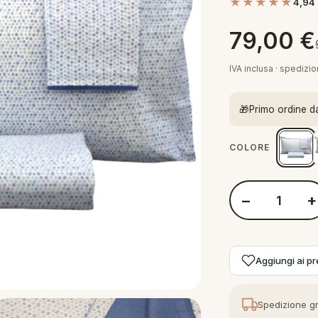
★★★★★
4,94
79,00
€
IVA inclusa · spedizi
🎁
Primo ordine d
COLORE
−
+
Quantità Govina P
Aggiungi ai pre
Spedizione gr