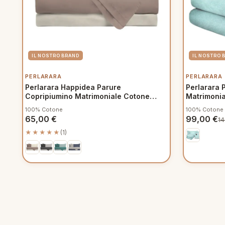
PERLARARA
PERLARARA
Perlarara Happidea Parure
Perlarara 
Copripiumino Matrimoniale Cotone
Matrimonia
Bicolore Biscotto Sabbia
Sacca e Fe
100% Cotone
100% Cotone
65,00
€
99,00
€
1
★★★★★
(1)