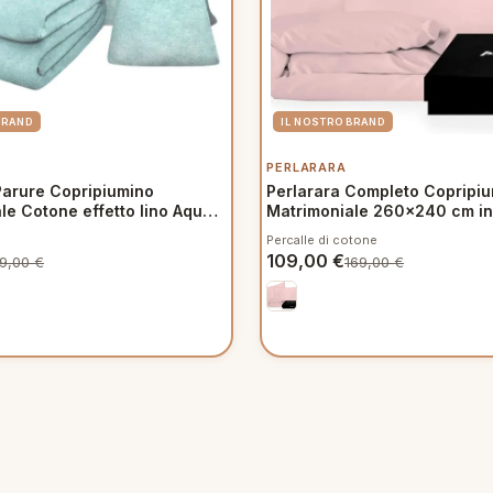
PERLARARA
Parure Copripiumino
Perlarara Completo Copripi
le Cotone effetto lino Aqua
Matrimoniale 260x240 cm in
dere con bottoni madreperla
Tinta Unita Rosa Antico 144
Percalle di cotone
109,00
€
49,00
€
169,00
€