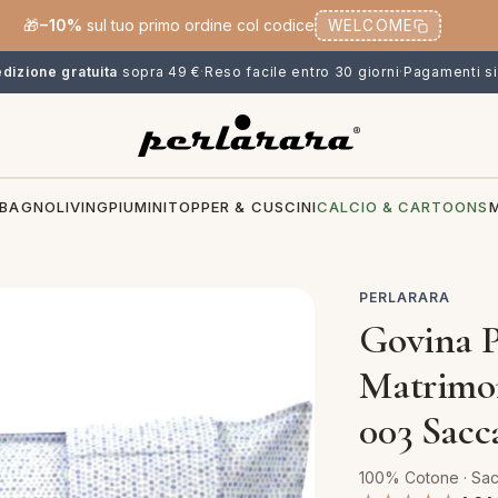
🎁
−10%
sul tuo primo ordine col codice
WELCOME
dizione gratuita
sopra 49 €
·
Reso facile entro 30 giorni
·
Pagamenti si
BAGNO
LIVING
PIUMINI
TOPPER & CUSCINI
CALCIO & CARTOONS
PERLARARA
Govina 
Matrimon
003 Sacca
100% Cotone · Sa