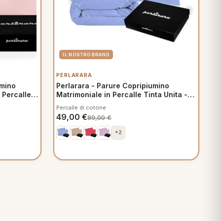
PERLARARA
umino
Perlarara - Parure Copripiumino
 Percalle
Matrimoniale in Percalle Tinta Unita -
Azzurro
Percalle di cotone
49,00
€
89,00
€
+2