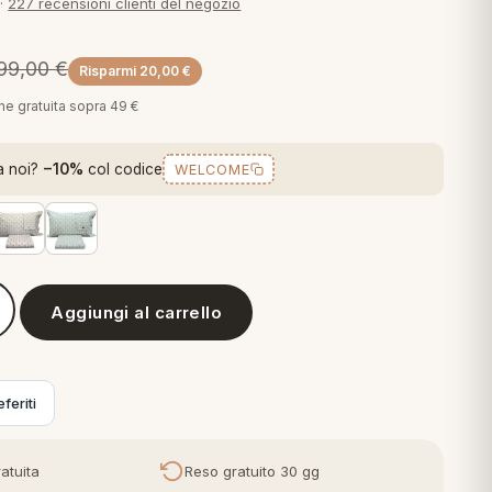
·
227 recensioni clienti del negozio
99,00
€
Risparmi
20,00
€
one gratuita sopra 49 €
a noi?
−10%
col codice
WELCOME
Aggiungi al carrello
arure Copripiumino Matrimoniale in puro Cotone Sally Due Piazze
feriti
atuita
Reso gratuito 30 gg