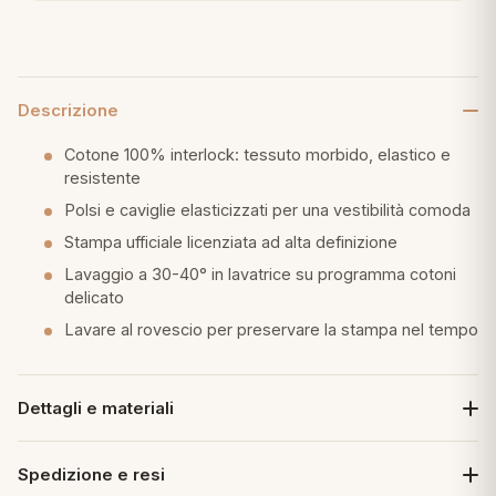
eria letto
umini
Descrizione
Cotone 100% interlock: tessuto morbido, elastico e
resistente
a
Polsi e caviglie elasticizzati per una vestibilità comoda
Stampa ufficiale licenziata ad alta definizione
Lavaggio a 30-40° in lavatrice su programma cotoni
e
delicato
Lavare al rovescio per preservare la stampa nel tempo
ni
assi
Dettagli e materiali
Spedizione e resi
lie e Pigiami