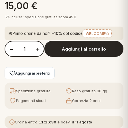
15,00
€
 marca
pper in piuma
ni arredo
Plaid Cartoons
IVA inclusa · spedizione gratuita sopra 49 €
apiuma
en Step
Tappeti Cartoons
piumini
iture per cuscini
arara
🎁
Primo ordine da noi?
−10%
col codice
WELCOME
Teli Mare Cartoons
iali
matori
mini in fibra
−
+
Trapuntini Cartoons
Aggiungi al carrello
Quantità Milan T-shirt in Cotone Nero
e
ti arredo
mini in piuma d'oca
rredo
Aggiungi ai preferiti
ori Letto
Spedizione gratuita
Reso gratuito 30 gg
anciale
Pagamenti sicuri
Garanzia 2 anni
terasso
Ordina entro
11:16:29
e ricevi
il 11 agosto
te