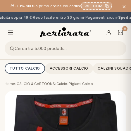
×
🎁
−10%
sul tuo primo ordine col codice
WELCOME
tuita
sopra 49 €
·
Reso facile entro 30 giorni
·
Pagamenti sicuri
·
Spedizi
0
TUTTO CALCIO
ACCESSORI CALCIO
CALZINI SQUADR
Home
›
CALCIO & CARTOONS
›
Calcio
›
Pigiami Calcio
O
NG
MINI
OPPER & CUSCINI
CALCIO & CARTOONS