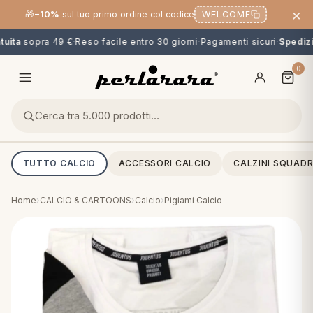
×
🎁
−10%
sul tuo primo ordine col codice
WELCOME
uita
sopra 49 €
·
Reso facile entro 30 giorni
·
Pagamenti sicuri
·
Spedizio
0
TUTTO CALCIO
ACCESSORI CALCIO
CALZINI SQUADR
Home
›
CALCIO & CARTOONS
›
Calcio
›
Pigiami Calcio
O
NG
MINI
OPPER & CUSCINI
CALCIO & CARTOONS