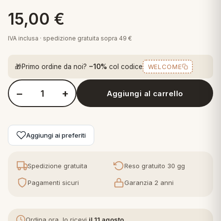
 marca
pper in piuma
ni arredo
15,00
€
Plaid Cartoons
apiuma
en Step
IVA inclusa · spedizione gratuita sopra 49 €
Tappeti Cartoons
piumini
iture per cuscini
arara
Teli Mare Cartoons
🎁
Primo ordine da noi?
−10%
col codice
WELCOME
iali
matori
mini in fibra
Trapuntini Cartoons
−
+
Aggiungi al carrello
e
ti arredo
Quantità Juventus T-shirt in Cotone Bianco
mini in piuma d'oca
rredo
Aggiungi ai preferiti
ori Letto
Spedizione gratuita
Reso gratuito 30 gg
anciale
Pagamenti sicuri
Garanzia 2 anni
terasso
te
Ordina ora, lo ricevi
il 11 agosto