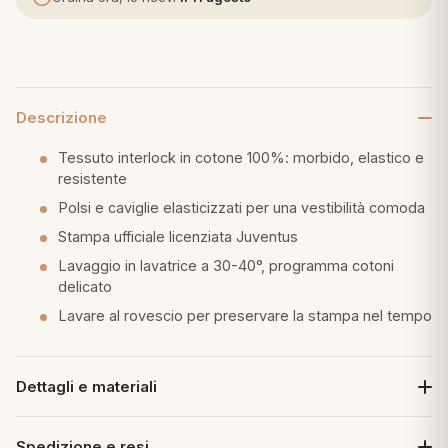
eria letto
umini
Descrizione
Tessuto interlock in cotone 100%: morbido, elastico e
a
resistente
Polsi e caviglie elasticizzati per una vestibilità comoda
Stampa ufficiale licenziata Juventus
e
Lavaggio in lavatrice a 30-40°, programma cotoni
delicato
ni
Lavare al rovescio per preservare la stampa nel tempo
assi
Dettagli e materiali
lie e Pigiami
Spedizione e resi