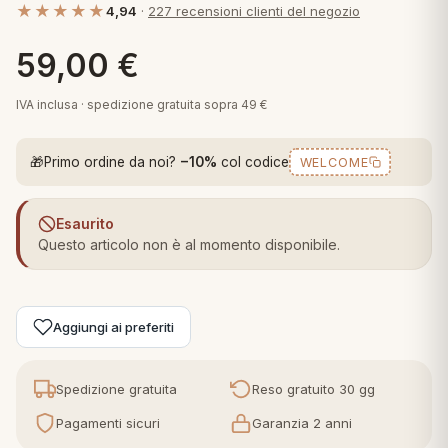
★★★★★
4,94
·
227 recensioni clienti del negozio
 marca
pper in piuma
ni arredo
Plaid Cartoons
59,00
€
apiuma
en Step
Tappeti Cartoons
piumini
iture per cuscini
arara
IVA inclusa · spedizione gratuita sopra 49 €
Teli Mare Cartoons
iali
matori
🎁
Primo ordine da noi?
−10%
col codice
WELCOME
mini in fibra
Trapuntini Cartoons
e
ti arredo
Esaurito
mini in piuma d'oca
rredo
Questo articolo non è al momento disponibile.
ori Letto
Aggiungi ai preferiti
anciale
terasso
Spedizione gratuita
Reso gratuito 30 gg
Pagamenti sicuri
Garanzia 2 anni
te