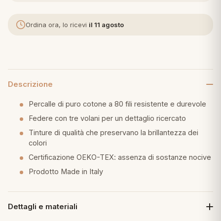
eria letto
Ordina ora, lo ricevi
il 11 agosto
umini
Descrizione
a
Percalle di puro cotone a 80 fili resistente e durevole
Federe con tre volani per un dettaglio ricercato
e
Tinture di qualità che preservano la brillantezza dei
colori
ni
Certificazione OEKO-TEX: assenza di sostanze nocive
Prodotto Made in Italy
assi
Dettagli e materiali
lie e Pigiami