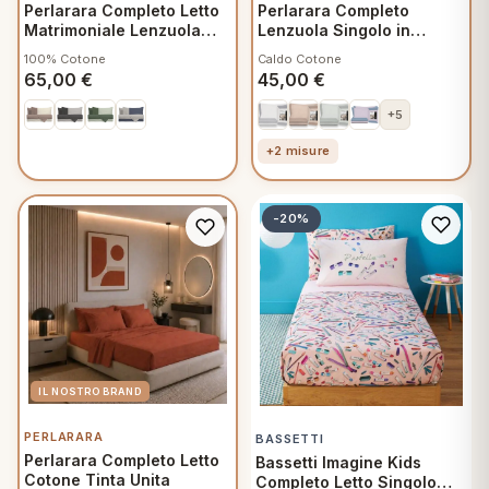
Perlarara Completo Letto
Perlarara Completo
Matrimoniale Lenzuola
Lenzuola Singolo in
Cotone Bicolore Biscotto
Flanella - Steel Grey
100% Cotone
Caldo Cotone
Sabbia
Bicolor
65,00
€
45,00
€
+5
+2 misure
-20%
PERLARARA
BASSETTI
Perlarara Completo Letto
Bassetti Imagine Kids
Cotone Tinta Unita
Completo Letto Singolo