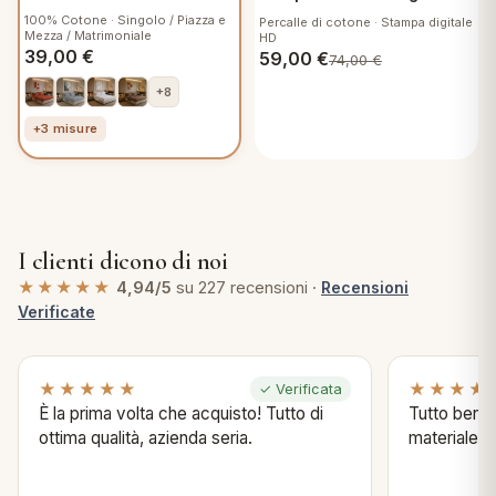
Crayon
100% Cotone · Singolo / Piazza e
Percalle di cotone · Stampa digitale
Mezza / Matrimoniale
HD
39,00
€
59,00
€
74,00
€
+8
+3 misure
I clienti dicono di noi
★★★★★
4,94/5
su 227 recensioni ·
Recensioni
Verificate
★★★★★
★★★★
✓ Verificata
È la prima volta che acquisto! Tutto di
Tutto bene s
ottima qualità, azienda seria.
materiale .