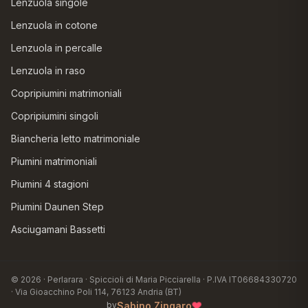
Lenzuola singole
Lenzuola in cotone
Lenzuola in percalle
Lenzuola in raso
Copripiumini matrimoniali
Copripiumini singoli
Biancheria letto matrimoniale
Piumini matrimoniali
Piumini 4 stagioni
Piumini Daunen Step
Asciugamani Bassetti
© 2026 · Perlarara · Spiccioli di Maria Picciarella · P.IVA IT06684330720
· Via Gioacchino Poli 114, 76123 Andria (BT)
♥
Sabino Zingaro
by