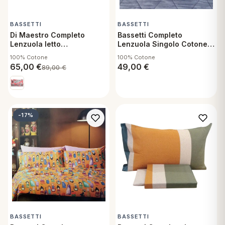
BASSETTI
BASSETTI
Di Maestro Completo
Bassetti Completo
Lenzuola letto
Lenzuola Singolo Cotone,
Matrimoniale, Aruba
Camouflage G1
100% Cotone
100% Cotone
Corallo Lenzuolo Sopra,
65,00
€
49,00
€
89,00
€
Sotto con Angoli e due
Federe
-17%
BASSETTI
BASSETTI