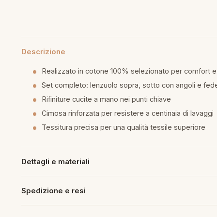
mmapiuma
unen Step
Tappeti Cartoons
e
ripiumini
ottiture per cuscini
rlarara
Teli Mare Cartoons
moniali
fumatori
Descrizione
iumini in fibra
Trapuntini Cartoons
lle
peti arredo
Realizzato in cotone 100% selezionato per comfort e
Set completo: lenzuolo sopra, sotto con angoli e fed
iumini in piuma d'oca
i arredo
Rifiniture cucite a mano nei punti chiave
Cimosa rinforzata per resistere a centinaia di lavaggi
ssori Letto
Tessitura precisa per una qualità tessile superiore
guanciale
imaterasso
Dettagli e materiali
rete
Spedizione e resi
cheria letto