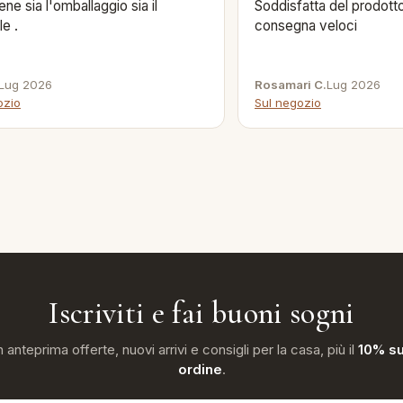
ene sia l'omballaggio sia il
Soddisfatta del prodotto
le .
consegna veloci
Lug 2026
Rosamari C.
Lug 2026
ozio
Sul negozio
Iscriviti e fai buoni sogni
n anteprima offerte, nuovi arrivi e consigli per la casa, più il
10% su
ordine
.