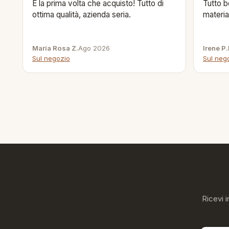
È la prima volta che acquisto! Tutto di
Tutto b
ottima qualità, azienda seria.
materia
Maria Rosa Z.
Ago 2026
Irene P.
Sul negozio
Sul neg
Ricevi i