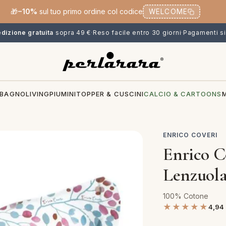
🎁
−10%
sul tuo primo ordine col codice
WELCOME
dizione gratuita
sopra 49 €
·
Reso facile entro 30 giorni
·
Pagamenti si
BAGNO
LIVING
PIUMINI
TOPPER & CUSCINI
CALCIO & CARTOONS
ENRICO COVERI
Enrico C
Lenzuola
100% Cotone
★★★★★
4,94