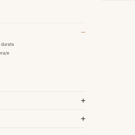
 durata
era/e