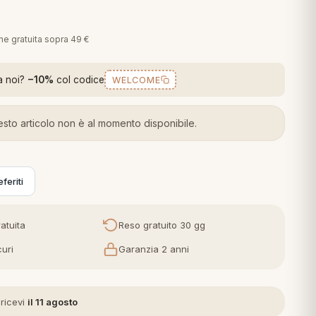
one gratuita sopra 49 €
a noi?
−10%
col codice
WELCOME
sto articolo non è al momento disponibile.
feriti
atuita
Reso gratuito 30 gg
uri
Garanzia 2 anni
 ricevi
il 11 agosto