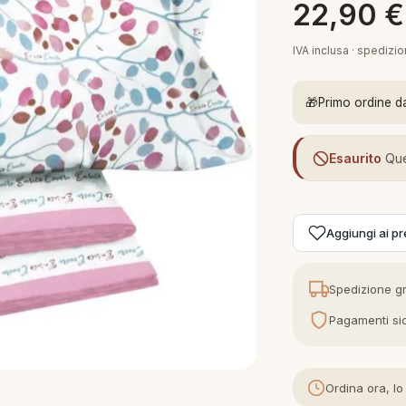
22,90
€
IVA inclusa · spedizi
🎁
Primo ordine d
Esaurito
Que
Aggiungi ai pre
Spedizione gr
Pagamenti sic
Ordina ora, lo