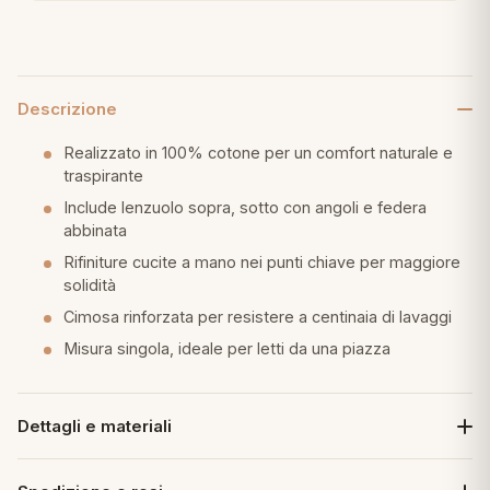
eria letto
umini
Descrizione
Realizzato in 100% cotone per un comfort naturale e
traspirante
a
Include lenzuolo sopra, sotto con angoli e federa
abbinata
Rifiniture cucite a mano nei punti chiave per maggiore
solidità
e
Cimosa rinforzata per resistere a centinaia di lavaggi
ni
Misura singola, ideale per letti da una piazza
assi
Dettagli e materiali
lie e Pigiami