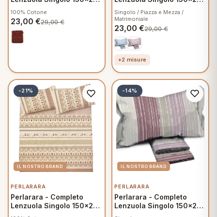
cm in Cotone - Natan A178
cm in Flanella - Freya
100% Cotone
Singolo / Piazza e Mezza /
D755
Matrimoniale
23,00
€
29,00
€
23,00
€
29,00
€
+2 misure
-21%
-14%
PERLARARA
PERLARARA
Perlarara - Completo
Perlarara - Completo
Lenzuola Singolo 150x295
Lenzuola Singolo 150x280
cm in Cotone - Lienz A162
cm in Flanella - Dana