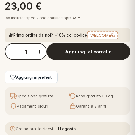
23,00
€
 marca
pper in piuma
ni arredo
Plaid Cartoons
IVA inclusa · spedizione gratuita sopra 49 €
apiuma
en Step
Tappeti Cartoons
piumini
iture per cuscini
arara
🎁
Primo ordine da noi?
−10%
col codice
WELCOME
Teli Mare Cartoons
iali
matori
mini in fibra
−
+
Trapuntini Cartoons
Aggiungi al carrello
Quantità Perlarara - Completo Lenzuola Singolo in Cotone - Jo
e
ti arredo
mini in piuma d'oca
rredo
Aggiungi ai preferiti
ori Letto
Spedizione gratuita
Reso gratuito 30 gg
anciale
Pagamenti sicuri
Garanzia 2 anni
terasso
Ordina ora, lo ricevi
il 11 agosto
te