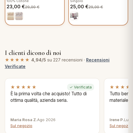
100% Cotone
Singolo
C305
23,00
€
25,00
€
29,00
€
29,00
€
I clienti dicono di noi
★★★★★
4,94/5
su 227 recensioni ·
Recensioni
Verificate
★★★★★
★★★★
✓ Verificata
È la prima volta che acquisto! Tutto di
Tutto bene s
ottima qualità, azienda seria.
materiale .
Maria Rosa Z.
Ago 2026
Irene P.
Lug 
Sul negozio
Sul negozio