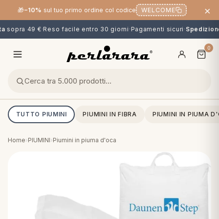
×
🎁
−10%
sul tuo primo ordine col codice
WELCOME
a
sopra 49 €
·
Reso facile entro 30 giorni
·
Pagamenti sicuri
·
Spedizione 
0
TUTTO PIUMINI
PIUMINI IN FIBRA
PIUMINI IN PIUMA D
Home
›
PIUMINI
›
Piumini in piuma d'oca
O
NG
MINI
OPPER & CUSCINI
CALCIO & CARTOONS