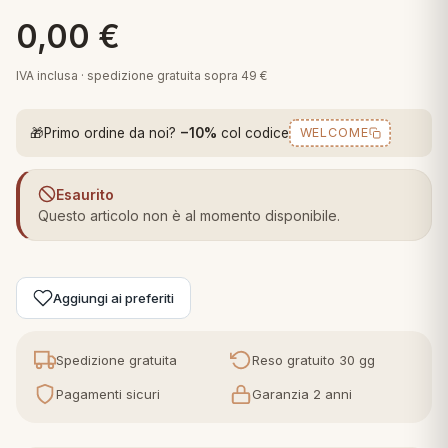
 marca
pper in piuma
ni arredo
0,00
€
Plaid Cartoons
apiuma
en Step
IVA inclusa · spedizione gratuita sopra 49 €
Tappeti Cartoons
piumini
iture per cuscini
arara
Teli Mare Cartoons
🎁
Primo ordine da noi?
−10%
col codice
WELCOME
iali
matori
mini in fibra
Trapuntini Cartoons
e
ti arredo
Esaurito
Questo articolo non è al momento disponibile.
mini in piuma d'oca
rredo
ori Letto
Aggiungi ai preferiti
anciale
Spedizione gratuita
Reso gratuito 30 gg
terasso
Pagamenti sicuri
Garanzia 2 anni
te