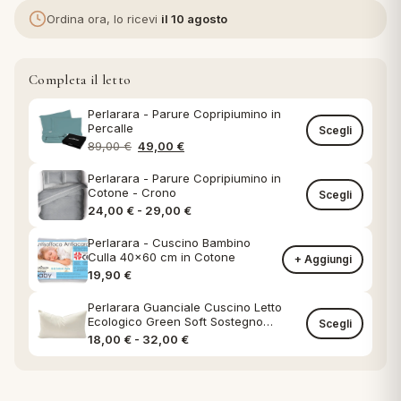
Ordina ora, lo ricevi
il 10 agosto
eria letto
Completa il letto
umini
Perlarara - Parure Copripiumino in
Percalle
Scegli
Il prezzo originale era: 89,00 €.
Il prezzo attuale è: 49,00 €.
89,00
€
49,00
€
a
Perlarara - Parure Copripiumino in
Cotone - Crono
Scegli
Fascia di prezzo: da 24,00 € a 29,0
24,00
€
-
29,00
€
e
Perlarara - Cuscino Bambino
Culla 40x60 cm in Cotone
+ Aggiungi
ni
19,90
€
Perlarara Guanciale Cuscino Letto
Ecologico Green Soft Sostegno
Scegli
assi
Classico federa in Cotone Naturale
Fascia di prezzo: da 18,00 € a 32,00
18,00
€
-
32,00
€
lie e Pigiami