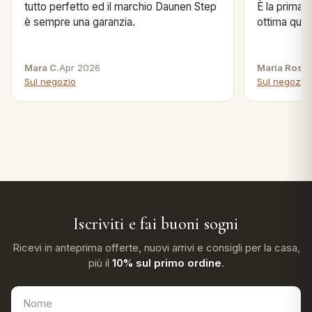
tutto perfetto ed il marchio Daunen Step
È la prima 
è sempre una garanzia.
ottima quali
Mara C.
Apr 2026
Maria Rosa 
Sul negozio
Sul negozio
Iscriviti e fai buoni sogni
Ricevi in anteprima offerte, nuovi arrivi e consigli per la casa,
più il
10% sul primo ordine
.