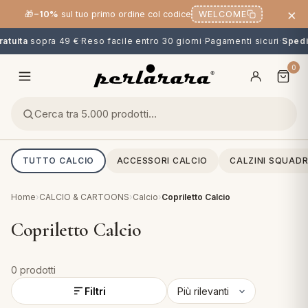
×
🎁
−10%
sul tuo primo ordine col codice
WELCOME
atuita
sopra 49 €
·
Reso facile entro 30 giorni
·
Pagamenti sicuri
·
Spediz
0
TUTTO CALCIO
ACCESSORI CALCIO
CALZINI SQUADR
Home
›
CALCIO & CARTOONS
›
Calcio
›
Copriletto Calcio
Copriletto Calcio
0 prodotti
O
NG
MINI
OPPER & CUSCINI
CALCIO & CARTOONS
Filtri