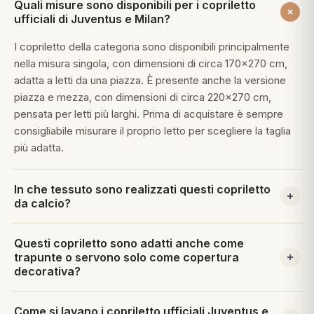
Quali misure sono disponibili per i copriletto
 marca
pper in piuma
ni arredo
ufficiali di Juventus e Milan?
Plaid Cartoons
apiuma
en Step
I copriletto della categoria sono disponibili principalmente
Tappeti Cartoons
nella misura singola, con dimensioni di circa 170x270 cm,
piumini
iture per cuscini
arara
adatta a letti da una piazza. È presente anche la versione
Teli Mare Cartoons
piazza e mezza, con dimensioni di circa 220x270 cm,
iali
matori
pensata per letti più larghi. Prima di acquistare è sempre
mini in fibra
Trapuntini Cartoons
consigliabile misurare il proprio letto per scegliere la taglia
e
ti arredo
più adatta.
mini in piuma d'oca
rredo
In che tessuto sono realizzati questi copriletto
da calcio?
ori Letto
I copriletto presenti in questa categoria sono realizzati in
anciale
Questi copriletto sono adatti anche come
cotone, un tessuto naturale apprezzato per la sua
trapunte o servono solo come copertura
traspirabilità e morbidezza. Il cotone è inoltre facile da
terasso
decorativa?
lavare e mantiene i colori vivaci delle grafiche ufficiali nel
tempo. È una scelta adatta sia per un uso quotidiano sia
Alcuni modelli, come il Copriletto Trapuntato Juventus,
te
Come si lavano i copriletto ufficiali Juventus e