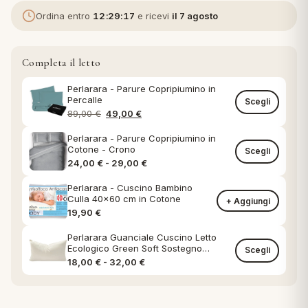
Ordina entro
12:29:16
e ricevi
il 7 agosto
eria letto
umini
Completa il letto
Perlarara - Parure Copripiumino in
Percalle
Scegli
Il prezzo originale era: 89,00 €.
Il prezzo attuale è: 49,00 €.
89,00
€
49,00
€
a
Perlarara - Parure Copripiumino in
Cotone - Crono
Scegli
Fascia di prezzo: da 24,00 € a 29,0
24,00
€
-
29,00
€
e
Perlarara - Cuscino Bambino
Culla 40x60 cm in Cotone
+ Aggiungi
ni
19,90
€
Perlarara Guanciale Cuscino Letto
Ecologico Green Soft Sostegno
Scegli
assi
Classico federa in Cotone Naturale
Fascia di prezzo: da 18,00 € a 32,00
18,00
€
-
32,00
€
lie e Pigiami