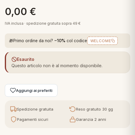
 marca
pper in piuma
ni arredo
0,00
€
Plaid Cartoons
apiuma
en Step
IVA inclusa · spedizione gratuita sopra 49 €
Tappeti Cartoons
piumini
iture per cuscini
arara
Teli Mare Cartoons
🎁
Primo ordine da noi?
−10%
col codice
WELCOME
iali
matori
mini in fibra
Trapuntini Cartoons
e
ti arredo
Esaurito
Questo articolo non è al momento disponibile.
mini in piuma d'oca
rredo
ori Letto
Aggiungi ai preferiti
anciale
Spedizione gratuita
Reso gratuito 30 gg
terasso
Pagamenti sicuri
Garanzia 2 anni
te