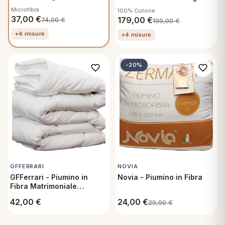
cm - Leggero
155x200 cm - Classic
Microfibra
100% Cotone
Winter
37,00
€
179,00
€
74,00
€
199,00
€
+4 misure
+4 misure
-20%
GFFERRARI
NOVIA
GFFerrari - Piumino in
Novia - Piumino in Fibra
Fibra Matrimoniale
150x200 cm - Invernale
42,00
€
24,00
€
29,90
€