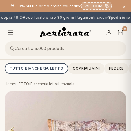
×
🎁
−10%
sul tuo primo ordine col codice
WELCOME
opra 49 €
·
Reso facile entro 30 giorni
·
Pagamenti sicuri
·
Spedizione g
0
TUTTO BIANCHERIA LETTO
COPRIPIUMINI
FEDERE
Home
›
LETTO
›
Biancheria letto
›
Lenzuola
O
NG
MINI
OPPER & CUSCINI
CALCIO & CARTOONS