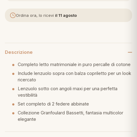
eria letto
Ordina ora, lo ricevi
il 11 agosto
umini
Descrizione
a
Completo letto matrimoniale in puro percalle di cotone
Include lenzuolo sopra con balza copriletto per un look
ricercato
e
Lenzuolo sotto con angoli maxi per una perfetta
ni
vestibilità
Set completo di 2 federe abbinate
assi
Collezione Granfoulard Bassetti, fantasia multicolor
elegante
lie e Pigiami