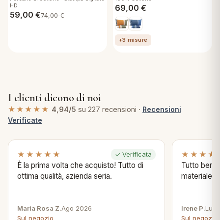
sotto con angoli e federa
HD
69,00
€
59,00
€
74,00
€
+3 misure
I clienti dicono di noi
★★★★★
4,94/5
su 227 recensioni ·
Recensioni
Verificate
★★★★★
★★★★
✓ Verificata
È la prima volta che acquisto! Tutto di
Tutto bene s
ottima qualità, azienda seria.
materiale .
Maria Rosa Z.
Ago 2026
Irene P.
Lug 
Sul negozio
Sul negozio