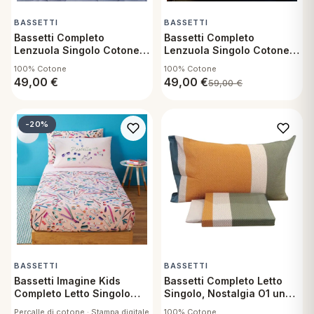
BASSETTI
BASSETTI
Bassetti Completo
Bassetti Completo
Lenzuola Singolo Cotone,
Lenzuola Singolo Cotone,
Camouflage G1
Dolly O1
100% Cotone
100% Cotone
49,00
€
49,00
€
59,00
€
-20%
BASSETTI
BASSETTI
Bassetti Imagine Kids
Bassetti Completo Letto
Completo Letto Singolo
Singolo, Nostalgia O1 una
Crayon
piazza Lenzuolo sopra,
Percalle di cotone · Stampa digitale
100% Cotone