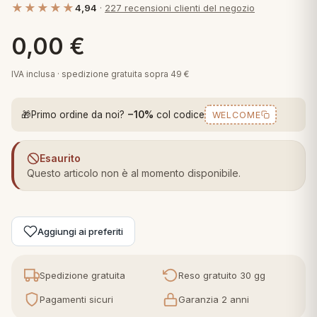
★★★★★
4,94
·
227 recensioni clienti del negozio
 marca
pper in piuma
ni arredo
Plaid Cartoons
0,00
€
apiuma
en Step
Tappeti Cartoons
piumini
iture per cuscini
arara
IVA inclusa · spedizione gratuita sopra 49 €
Teli Mare Cartoons
iali
matori
🎁
Primo ordine da noi?
−10%
col codice
WELCOME
mini in fibra
Trapuntini Cartoons
e
ti arredo
Esaurito
mini in piuma d'oca
rredo
Questo articolo non è al momento disponibile.
ori Letto
Aggiungi ai preferiti
anciale
terasso
Spedizione gratuita
Reso gratuito 30 gg
Pagamenti sicuri
Garanzia 2 anni
te