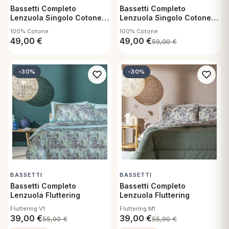
Bassetti Completo
Bassetti Completo
Lenzuola Singolo Cotone,
Lenzuola Singolo Cotone,
Camouflage G1
Dolly O1
100% Cotone
100% Cotone
49,00
€
49,00
€
59,00
€
-30%
-30%
BASSETTI
BASSETTI
Bassetti Completo
Bassetti Completo
Lenzuola Fluttering
Lenzuola Fluttering
Fluttering V1
Fluttering M1
39,00
€
39,00
€
55,90
€
55,90
€