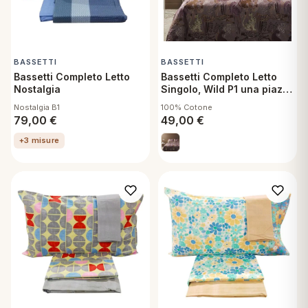
BASSETTI
BASSETTI
Bassetti Completo Letto
Bassetti Completo Letto
Nostalgia
Singolo, Wild P1 una piazza
Lenzuolo sopra, sotto con
Nostalgia B1
100% Cotone
angoli e federa
79,00
€
49,00
€
+3 misure