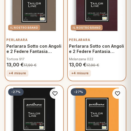
 marca
pper in piuma
ni arredo
Plaid Cartoons
apiuma
en Step
Tappeti Cartoons
piumini
iture per cuscini
arara
Teli Mare Cartoons
PERLARARA
PERLARARA
iali
matori
Perlarara Sotto con Angoli
Perlarara Sotto con Angoli
mini in fibra
Trapuntini Cartoons
e 2 Federe Fantasia
e 2 Federe Fantasia
e
ti arredo
Mamma
Mamma
Tortora 917
Melanzana 022
13,00
€
13,00
€
17,90
€
17,90
€
mini in piuma d'oca
rredo
+4 misure
+4 misure
ori Letto
-27%
-27%
anciale
terasso
te