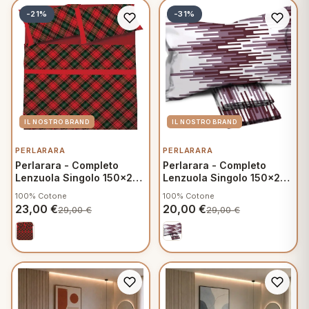
-21%
-31%
PERLARARA
PERLARARA
Perlarara - Completo
Perlarara - Completo
Lenzuola Singolo 150x295
Lenzuola Singolo 150x295
cm in Cotone - Natan A178
cm in Cotone - Velia E005
100% Cotone
100% Cotone
23,00
€
20,00
€
29,00
€
29,00
€