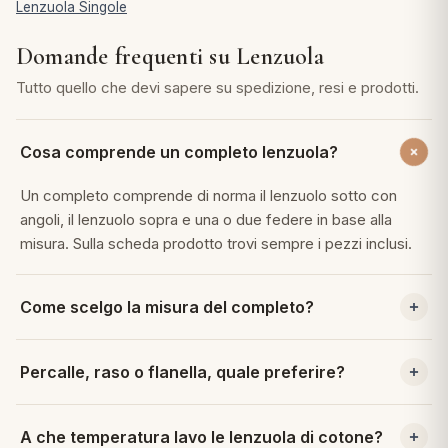
Lenzuola Singole
Domande frequenti su Lenzuola
Tutto quello che devi sapere su spedizione, resi e prodotti.
Cosa comprende un completo lenzuola?
Un completo comprende di norma il lenzuolo sotto con
angoli, il lenzuolo sopra e una o due federe in base alla
misura. Sulla scheda prodotto trovi sempre i pezzi inclusi.
Come scelgo la misura del completo?
La misura si basa sul letto, singolo, una piazza e mezza o
Percalle, raso o flanella, quale preferire?
matrimoniale. Per il lenzuolo sotto conta l'altezza del
materasso, perché gli angoli devono avvolgerlo bene.
Il percalle è fresco e adatto tutto l'anno, il raso è morbido e
A che temperatura lavo le lenzuola di cotone?
luminoso, la flanella è calda e accogliente per l'inverno.