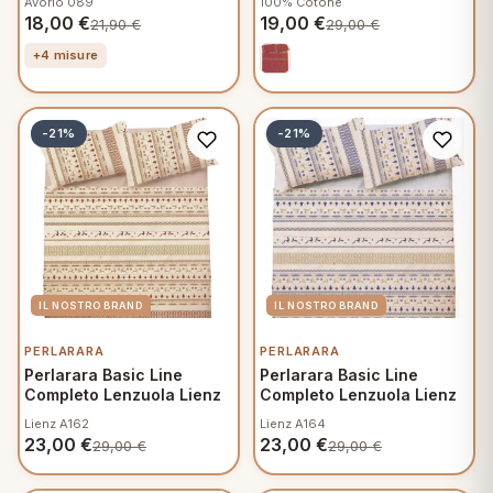
Avorio 089
100% Cotone
V908
18,00
€
19,00
€
21,90
€
29,00
€
+4 misure
-21%
-21%
PERLARARA
PERLARARA
Perlarara Basic Line
Perlarara Basic Line
Completo Lenzuola Lienz
Completo Lenzuola Lienz
Lienz A162
Lienz A164
23,00
€
23,00
€
29,00
€
29,00
€