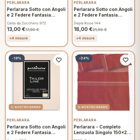
PERLARARA
PERLARARA
Perlarara Sotto con Angoli
Perlarara Sotto con Angoli
e 2 Federe Fantasia
e 2 Federe Fantasia
Mamma
Mamma
Carta da Zucchero 972
Sepia Rose 144
13,00
€
18,00
€
17,90
€
21,90
€
+4 misure
+4 misure
-18%
-34%
PERLARARA
PERLARARA
Perlarara Sotto con Angoli
Perlarara - Completo
e 2 Federe Fantasia
Lenzuola Singolo 150x295
Mamma
cm in Cotone - Crono