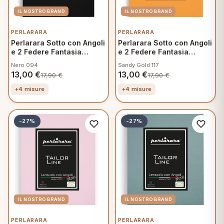
eria letto
PERLARARA
PERLARARA
Perlarara Sotto con Angoli
Perlarara Sotto con Angoli
umini
e 2 Federe Fantasia
e 2 Federe Fantasia
Mamma
Mamma
Nero 094
Sandy Gold 117
13,00
€
13,00
€
17,90
€
17,90
€
a
+4 misure
+4 misure
-27%
-27%
e
ni
assi
lie e Pigiami
PERLARARA
PERLARARA