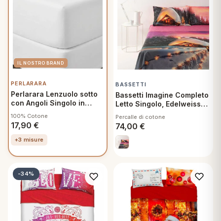
PERLARARA
BASSETTI
Perlarara Lenzuolo sotto
Bassetti Imagine Completo
con Angoli Singolo in
Letto Singolo, Edelweiss
Cotone una piazza
Stampa Digitale Alta
100% Cotone
Percalle di cotone
90x200 cm Bianco
Definizione Lenzuolo
17,90
€
74,00
€
Sopra, Lenzuolo sotto con
angoli, 1 Federa
+3 misure
-34%