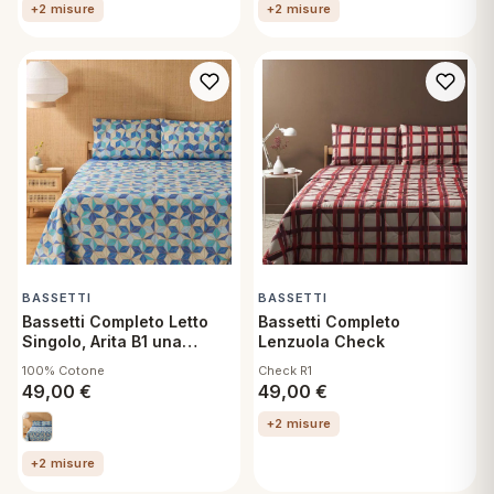
+2 misure
+2 misure
BASSETTI
BASSETTI
Bassetti Completo Letto
Bassetti Completo
Singolo, Arita B1 una
Lenzuola Check
piazza Lenzuolo sopra,
100% Cotone
Check R1
sotto con angoli e federa
49,00
€
49,00
€
+2 misure
+2 misure