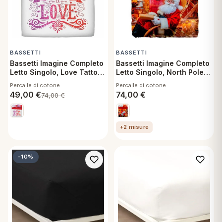
BASSETTI
BASSETTI
Bassetti Imagine Completo
Bassetti Imagine Completo
Letto Singolo, Love Tattoo
Letto Singolo, North Pole
Stampa Digitale Alta
Stampa Digitale Alta
Percalle di cotone
Percalle di cotone
Definizione Lenzuolo
Definizione Lenzuolo
49,00
€
74,00
€
74,00
€
Sopra, Lenzuolo sotto con
Sopra, Lenzuolo sotto con
angoli, 1 Federa
angoli, 1 Federa
+2 misure
-10%