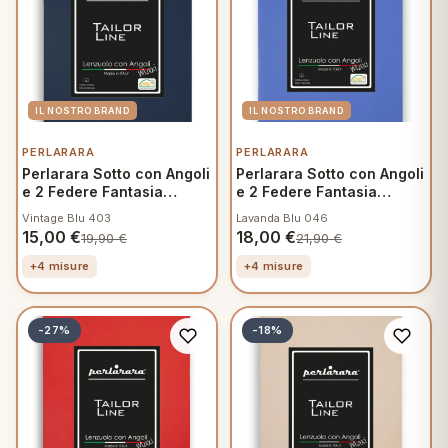
PERLARARA
PERLARARA
Perlarara Sotto con Angoli
Perlarara Sotto con Angoli
e 2 Federe Fantasia
e 2 Federe Fantasia
Mamma
Mamma
Vintage Blu 403
Lavanda Blu 046
15,00
€
18,00
€
19,90
€
21,90
€
+4 misure
+4 misure
-27%
-18%