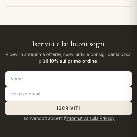
Sono in puro cotone, cambia la mano e la stagione d'uso.
Le lenzuola in cotone si lavano in genere a 40 gradi, anche
a 60 per il bianco resistente. Segui l'etichetta e stira
leggermente umido per un risultato più liscio.
Iscriviti e fai buoni sogni
Ricevi in anteprima offerte, nuovi arrivi e consigli per la casa,
più il
10% sul primo ordine
.
ISCRIVITI
Iscrivendoti accetti l'
Informativa sulla Privacy