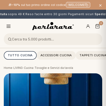
×
🎁
−10%
sul tuo primo ordine col codice
WELCOME
uita
sopra 49 €
·
Reso facile entro 30 giorni
·
Pagamenti sicuri
·
Spedizio
0
TUTTO CUCINA
ACCESSORI CUCINA
TAPPETI CUCIN
Home
›
LIVING
›
Cucina
›
Tovaglie e Servizi da tavola
O
NG
MINI
OPPER & CUSCINI
CALCIO & CARTOONS