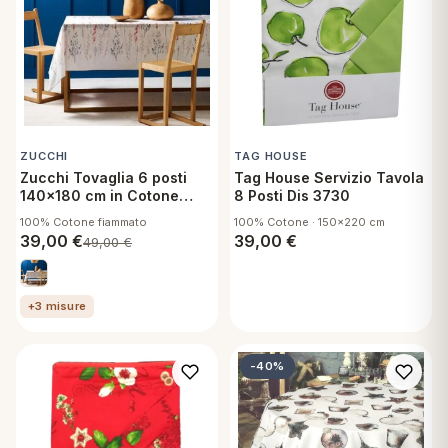
ZUCCHI
TAG HOUSE
Zucchi Tovaglia 6 posti
Tag House Servizio Tavola
140x180 cm in Cotone
8 Posti Dis 3730
Fiammato - Cedrina P1
100% Cotone fiammato
100% Cotone · 150x220 cm
39,00
€
39,00
€
49,00
€
+3 misure
-40%