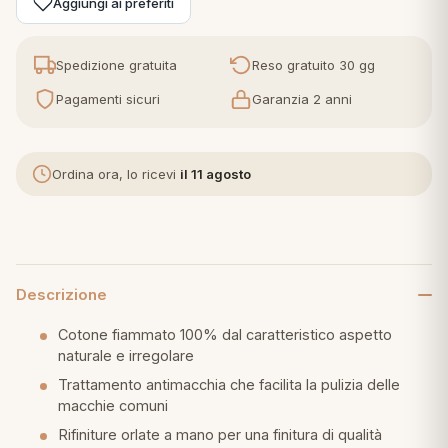
Aggiungi ai preferiti
eria letto
Spedizione gratuita
Reso gratuito 30 gg
umini
Pagamenti sicuri
Garanzia 2 anni
Ordina ora, lo ricevi
il 11 agosto
a
e
Descrizione
ni
Cotone fiammato 100% dal caratteristico aspetto
naturale e irregolare
assi
Trattamento antimacchia che facilita la pulizia delle
macchie comuni
lie e Pigiami
Rifiniture orlate a mano per una finitura di qualità