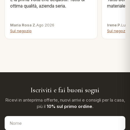
ottima qualità, azienda seria.
materiale .
Maria Rosa Z.
Ago 2026
Irene P.
Lug 
Sul negozio
Sul negozio
Iscriviti e fai buoni sogni
Ricevi in anteprima offerte, nuovi arrivi e consigli per la casa,
più il
10% sul primo ordine
.