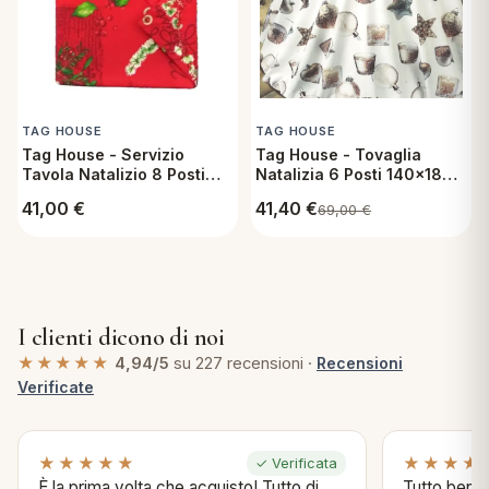
TAG HOUSE
TAG HOUSE
Tag House - Servizio
Tag House - Tovaglia
Tavola Natalizio 8 Posti
Natalizia 6 Posti 140x180
con Tovaglia 150x220 cm
cm in Cotone - Candelora
41,00
€
41,40
€
69,00
€
e Tovaglioli in Cotone -
Elleboro
I clienti dicono di noi
★★★★★
4,94/5
su 227 recensioni ·
Recensioni
Verificate
★★★★★
★★★★
✓ Verificata
È la prima volta che acquisto! Tutto di
Tutto bene s