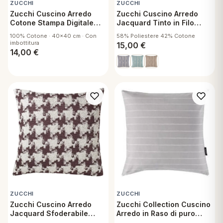
ZUCCHI
ZUCCHI
Zucchi Cuscino Arredo
Zucchi Cuscino Arredo
Cotone Stampa Digitale
Jacquard Tinto in Filo
Floralia 1
Sfoderabile con
100% Cotone · 40x40 cm · Con
58% Poliestere 42% Cotone
Imbottitura 45x45 cm
imbottitura
15,00
€
Ottante B1
14,00
€
ZUCCHI
ZUCCHI
Zucchi Cuscino Arredo
Zucchi Collection Cuscino
Jacquard Sfoderabile
Arredo in Raso di puro
Sassetti G1
Cotone Sfoderabile con