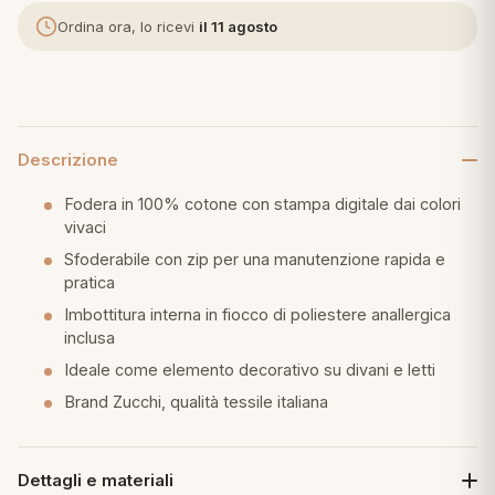
Ordina ora, lo ricevi
il 11 agosto
eria letto
umini
Descrizione
a
Fodera in 100% cotone con stampa digitale dai colori
vivaci
Sfoderabile con zip per una manutenzione rapida e
pratica
e
Imbottitura interna in fiocco di poliestere anallergica
ni
inclusa
Ideale come elemento decorativo su divani e letti
Brand Zucchi, qualità tessile italiana
assi
lie e Pigiami
Dettagli e materiali