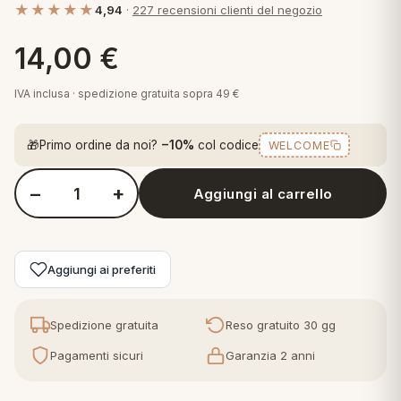
★★★★★
4,94
·
227 recensioni clienti del negozio
 marca
pper in piuma
ni arredo
Plaid Cartoons
14,00
€
apiuma
en Step
Tappeti Cartoons
piumini
iture per cuscini
arara
IVA inclusa · spedizione gratuita sopra 49 €
Teli Mare Cartoons
iali
matori
🎁
Primo ordine da noi?
−10%
col codice
WELCOME
mini in fibra
Trapuntini Cartoons
e
ti arredo
−
+
Aggiungi al carrello
Quantità Zucchi Cuscino Arredo in puro Cotone con Stampa Dig
mini in piuma d'oca
rredo
ori Letto
Aggiungi ai preferiti
anciale
Spedizione gratuita
Reso gratuito 30 gg
terasso
Pagamenti sicuri
Garanzia 2 anni
te