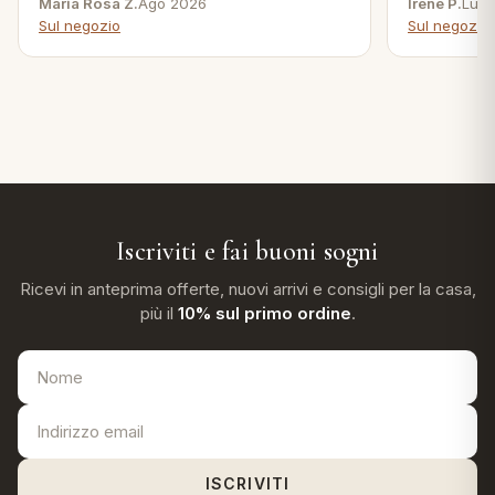
Maria Rosa Z.
Ago 2026
Irene P.
Lug 
Sul negozio
Sul negozio
Iscriviti e fai buoni sogni
Ricevi in anteprima offerte, nuovi arrivi e consigli per la casa,
più il
10% sul primo ordine
.
ISCRIVITI