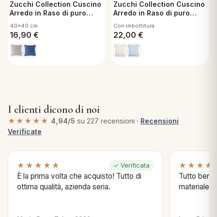
Zucchi Collection Cuscino
Zucchi Collection Cuscino
Arredo in Raso di puro
Arredo in Raso di puro
Cotone Sfoderabile con
Cotone Sfoderabile con
40x40 cm
Con imbottitura
Imbottitura 40x40 cm
Imbottitura 60x60 cm
16,90
€
22,00
€
Namib G6
Visconti 41
I clienti dicono di noi
★★★★★
4,94/5
su 227 recensioni ·
Recensioni
Verificate
★★★★★
★★★★
✓ Verificata
È la prima volta che acquisto! Tutto di
Tutto bene s
ottima qualità, azienda seria.
materiale .