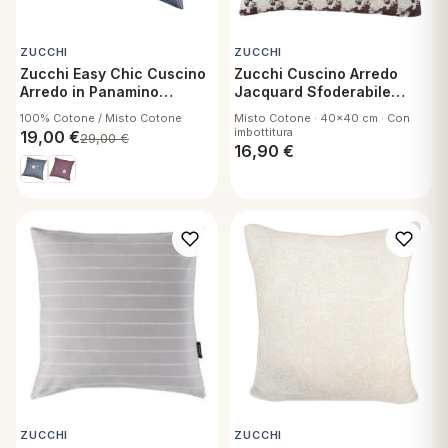
ZUCCHI
ZUCCHI
Zucchi Easy Chic Cuscino
Zucchi Cuscino Arredo
Arredo in Panamino
Jacquard Sfoderabile
Sfoderabile con
Sassetti G1
100% Cotone / Misto Cotone
Misto Cotone · 40x40 cm · Con
Imbottitura 40x40 cm Ring
imbottitura
19,00
€
29,00
€
16,90
€
ZUCCHI
ZUCCHI