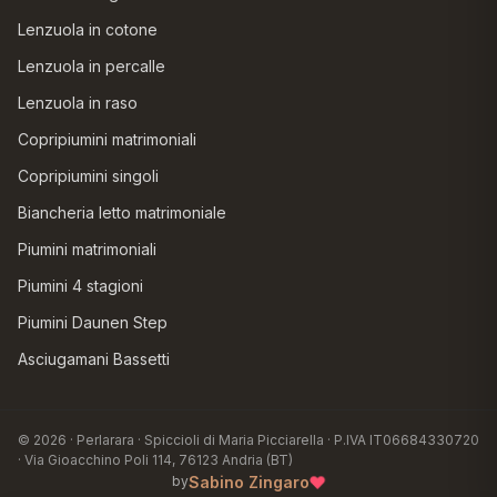
Lenzuola in cotone
Lenzuola in percalle
Lenzuola in raso
Copripiumini matrimoniali
Copripiumini singoli
Biancheria letto matrimoniale
Piumini matrimoniali
Piumini 4 stagioni
Piumini Daunen Step
Asciugamani Bassetti
© 2026 · Perlarara · Spiccioli di Maria Picciarella · P.IVA IT06684330720
· Via Gioacchino Poli 114, 76123 Andria (BT)
♥
Sabino Zingaro
by