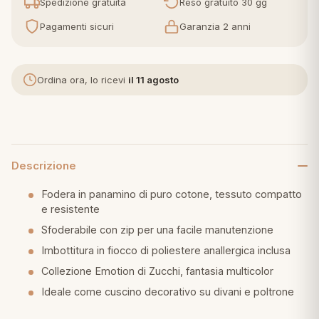
Spedizione gratuita
Reso gratuito 30 gg
Pagamenti sicuri
Garanzia 2 anni
eria letto
umini
Ordina ora, lo ricevi
il 11 agosto
a
Descrizione
e
Fodera in panamino di puro cotone, tessuto compatto
e resistente
ni
Sfoderabile con zip per una facile manutenzione
Imbottitura in fiocco di poliestere anallergica inclusa
assi
Collezione Emotion di Zucchi, fantasia multicolor
Ideale come cuscino decorativo su divani e poltrone
lie e Pigiami