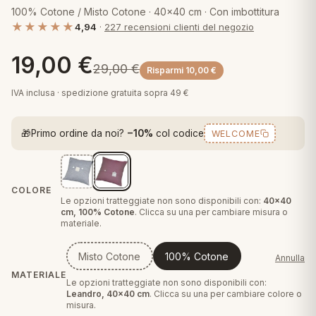
 marca
pper in piuma
100% Cotone / Misto Cotone · 40x40 cm · Con imbottitura
ni arredo
★★★★★
Plaid Cartoons
4,94
·
227 recensioni clienti del negozio
apiuma
en Step
Tappeti Cartoons
19,00
€
29,00
€
piumini
Risparmi
10,00
€
iture per cuscini
arara
Teli Mare Cartoons
IVA inclusa · spedizione gratuita sopra 49 €
iali
matori
mini in fibra
Trapuntini Cartoons
🎁
Primo ordine da noi?
−10%
col codice
WELCOME
e
ti arredo
mini in piuma d'oca
rredo
COLORE
Le opzioni tratteggiate non sono disponibili con:
40x40
ori Letto
cm, 100% Cotone
. Clicca su una per cambiare misura o
materiale.
anciale
Misto Cotone
100% Cotone
Annulla
terasso
MATERIALE
Le opzioni tratteggiate non sono disponibili con:
Leandro, 40x40 cm
. Clicca su una per cambiare colore o
te
misura.