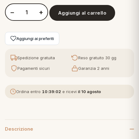
−
+
Aggiungi al carrello
eria letto
Quantità Zucchi Cuscino Arredo in Panamino Sfoderabile con 
umini
Aggiungi ai preferiti
a
Spedizione gratuita
Reso gratuito 30 gg
Pagamenti sicuri
Garanzia 2 anni
e
Ordina entro
10:39:01
e ricevi
il 10 agosto
ni
assi
Descrizione
lie e Pigiami