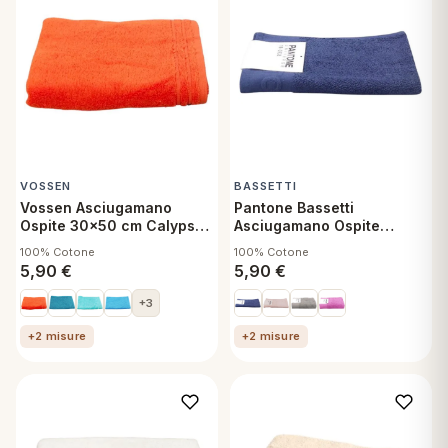
VOSSEN
BASSETTI
Vossen Asciugamano
Pantone Bassetti
Ospite 30x50 cm Calypso
Asciugamano Ospite
Mandari
30x50 cm Twilight Blue
100% Cotone
100% Cotone
5,90
€
5,90
€
+3
+2 misure
+2 misure