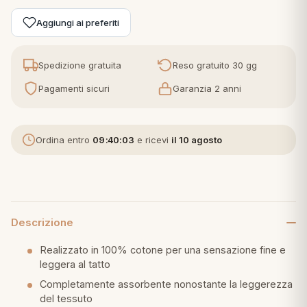
Aggiungi ai preferiti
eria letto
umini
Spedizione gratuita
Reso gratuito 30 gg
Pagamenti sicuri
Garanzia 2 anni
a
Ordina entro
09:40:02
e ricevi
il 10 agosto
e
ni
Descrizione
Realizzato in 100% cotone per una sensazione fine e
assi
leggera al tatto
Completamente assorbente nonostante la leggerezza
lie e Pigiami
del tessuto