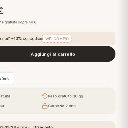
€
one gratuita sopra 49 €
a noi?
−10%
col codice
WELCOME
Aggiungi al carrello
lfiger Parure lenzuola Matrimoniale in raso di cotone - Grey-Clar
feriti
atuita
Reso gratuito 30 gg
uri
Garanzia 2 anni
03:09:37
e ricevi
il 10 agosto