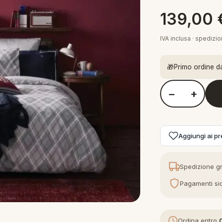
139,00
IVA inclusa · spedizi
🎁
Primo ordine d
−
+
Quantità Tommy Hi
Aggiungi ai pre
Spedizione gr
Pagamenti sic
Ordina entro