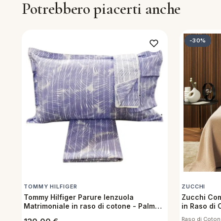
Potrebbero piacerti anche
piumini
re
-30%
uola
unte
ntini
rassi
aglie e Pigiami
TOMMY HILFIGER
ZUCCHI
Tommy Hilfiger Parure lenzuola
Zucchi Com
Matrimoniale in raso di cotone - Palm
in Raso di 
Blue
Raso di Coton