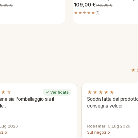
109,00
€
69,00
€
149,00
€
★★★★★
(1)
★
★★☆
★★★★★
✓ Verificata
ene sia l'omballaggio sia il
Soddisfatta del prodotto
le .
consegna veloci
Lug 2026
Rosamari C.
Lug 2026
ozio
Sul negozio