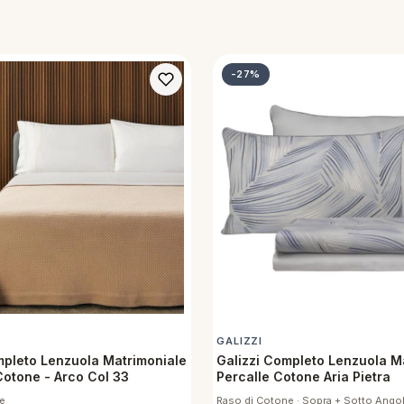
-27%
GALIZZI
pleto Lenzuola Matrimoniale
Galizzi Completo Lenzuola M
Cotone - Arco Col 33
Percalle Cotone Aria Pietra
e
Raso di Cotone · Sopra + Sotto Angol