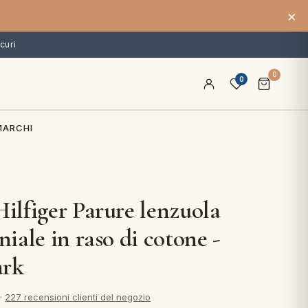
×
curi
0
0
MARCHI
lfiger Parure lenzuola
iale in raso di cotone -
ark
·
227 recensioni clienti del negozio