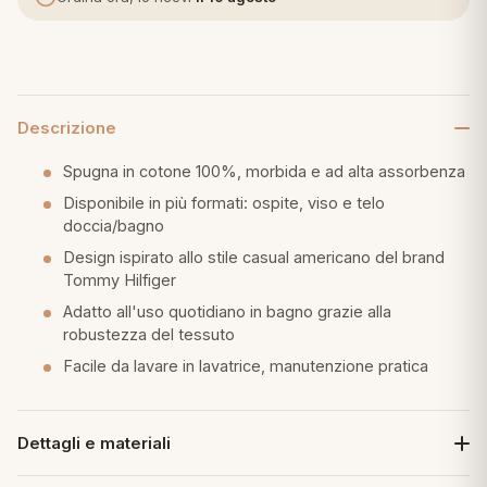
eria letto
umini
Descrizione
Spugna in cotone 100%, morbida e ad alta assorbenza
a
Disponibile in più formati: ospite, viso e telo
doccia/bagno
Design ispirato allo stile casual americano del brand
Tommy Hilfiger
e
Adatto all'uso quotidiano in bagno grazie alla
ni
robustezza del tessuto
Facile da lavare in lavatrice, manutenzione pratica
assi
Dettagli e materiali
lie e Pigiami