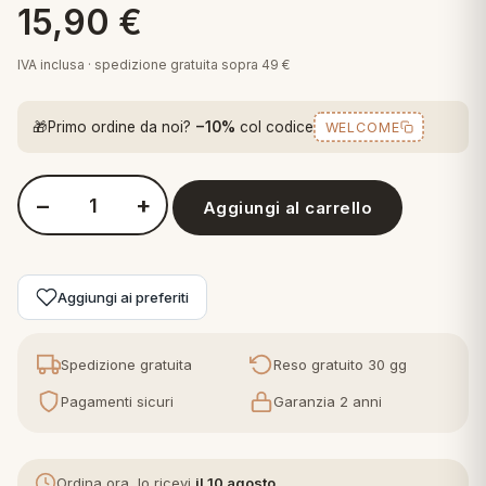
15,90
€
 marca
pper in piuma
ni arredo
Plaid Cartoons
IVA inclusa · spedizione gratuita sopra 49 €
apiuma
en Step
Tappeti Cartoons
piumini
iture per cuscini
arara
🎁
Primo ordine da noi?
−10%
col codice
WELCOME
Teli Mare Cartoons
iali
matori
mini in fibra
Trapuntini Cartoons
−
+
e
ti arredo
Aggiungi al carrello
Quantità Tommy Hilfiger Asciugamani Viso e mani ospite o tel
mini in piuma d'oca
rredo
Aggiungi ai preferiti
ori Letto
Spedizione gratuita
Reso gratuito 30 gg
anciale
Pagamenti sicuri
Garanzia 2 anni
terasso
te
Ordina ora, lo ricevi
il 10 agosto