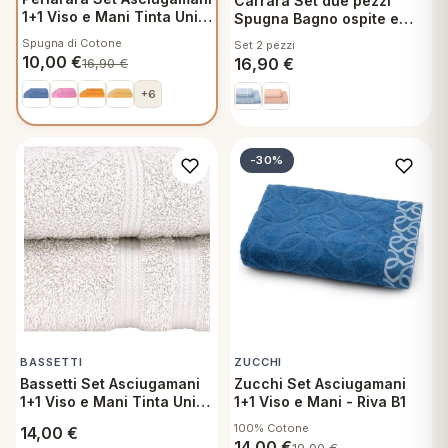
Carrara Set due pezzi
1+1 Viso e Mani Tinta Unita
Spugna Bagno ospite e
Avio 273
Asciugamano Viso e Mani
Spugna di Cotone
Set 2 pezzi
Cotone Gessato Azzurro
10,00
€
16,90
€
16,90
€
+6
-30%
BASSETTI
ZUCCHI
Bassetti Set Asciugamani
Zucchi Set Asciugamani
1+1 Viso e Mani Tinta Unita
1+1 Viso e Mani - Riva B1
Fumo
100% Cotone
14,00
€
14,00
€