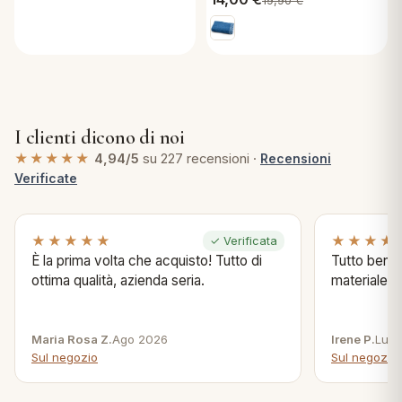
19,90
€
I clienti dicono di noi
★★★★★
4,94/5
su 227 recensioni ·
Recensioni
Verificate
★★★★★
★★★★
✓ Verificata
È la prima volta che acquisto! Tutto di
Tutto bene s
ottima qualità, azienda seria.
materiale .
Maria Rosa Z.
Ago 2026
Irene P.
Lug 
Sul negozio
Sul negozio