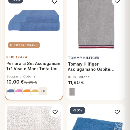
PERLARARA
TOMMY HILFIGER
Perlarara Set Asciugamani
Tommy Hilfiger
1+1 Viso e Mani Tinta Unita
Asciugamano Ospite
Avio 273
40x60 cm Teddy Grey
Spugna di Cotone
100% Cotone
10,00
€
11,90
€
16,90
€
+6
-30%