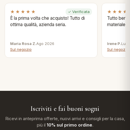
★★★★★
★★★★
✓ Verificata
È la prima volta che acquisto! Tutto di
Tutto bene s
ottima qualità, azienda seria.
materiale .
Maria Rosa Z.
Ago 2026
Irene P.
Lug 
Sul negozio
Sul negozio
Iscriviti e fai buoni sogni
Ricevi in anteprima offerte, nuovi arrivi e consigli per la casa,
più il
10% sul primo ordine
.