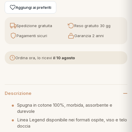
Aggiungi ai preferiti
eria letto
Spedizione gratuita
Reso gratuito 30 gg
umini
Pagamenti sicuri
Garanzia 2 anni
a
Ordina ora, lo ricevi
il 10 agosto
e
ni
Descrizione
Spugna in cotone 100%, morbida, assorbente e
assi
durevole
Linea Legend disponibile nei formati ospite, viso e telo
doccia
lie e Pigiami