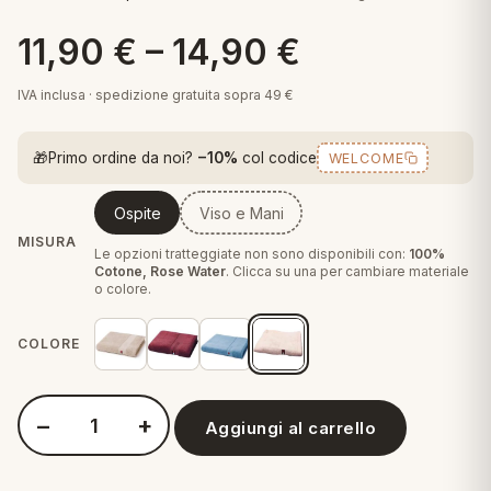
 marca
pper in piuma
ni arredo
11,90
€
–
14,90
€
Plaid Cartoons
apiuma
en Step
Tappeti Cartoons
IVA inclusa · spedizione gratuita sopra 49 €
piumini
iture per cuscini
arara
Teli Mare Cartoons
🎁
Primo ordine da noi?
−10%
col codice
WELCOME
iali
matori
mini in fibra
Trapuntini Cartoons
e
ti arredo
Ospite
Viso e Mani
MISURA
mini in piuma d'oca
Le opzioni tratteggiate non sono disponibili con:
100%
rredo
Cotone, Rose Water
. Clicca su una per cambiare materiale
o colore.
ori Letto
COLORE
anciale
−
+
terasso
Aggiungi al carrello
Quantità Tommy Hilfiger Asciugamani Viso e mani ospite o te
te