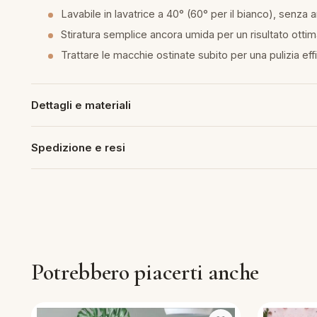
Lavabile in lavatrice a 40° (60° per il bianco), senz
piumini
Stiratura semplice ancora umida per un risultato ottim
Trattare le macchie ostinate subito per una pulizia ef
re
uola
Dettagli e materiali
Spedizione e resi
unte
ntini
rassi
Potrebbero piacerti anche
aglie e Pigiami