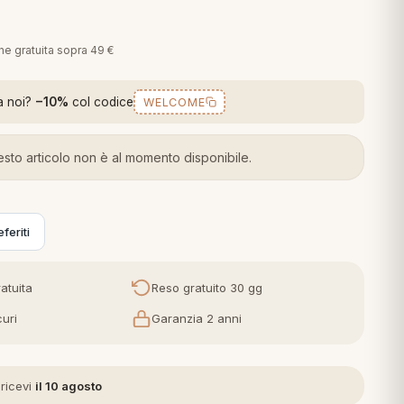
€
one gratuita sopra 49 €
a noi?
−10%
col codice
WELCOME
sto articolo non è al momento disponibile.
feriti
atuita
Reso gratuito 30 gg
uri
Garanzia 2 anni
 ricevi
il 10 agosto