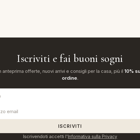
Iscriviti e fai buoni sogni
n anteprima offerte, nuovi arrivi e consigli per la casa, più il
10% su
ordine
.
ISCRIVITI
Iscrivendoti accetti l'
Informativa sulla Privacy