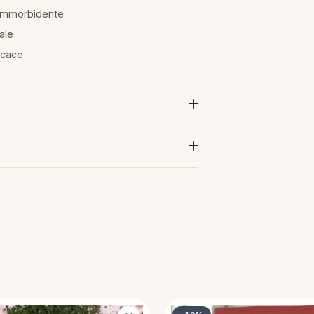
a ammorbidente
ale
ficace