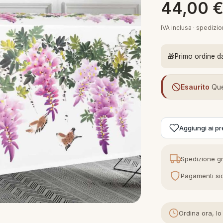
44,00
IVA inclusa · spedizi
🎁
Primo ordine d
Esaurito
Que
Aggiungi ai pre
Spedizione gr
Pagamenti sic
Ordina ora, lo