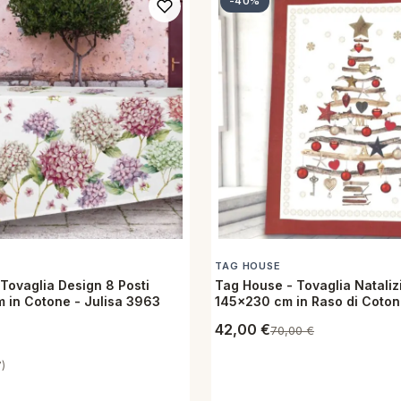
-40%
TAG HOUSE
Tovaglia Design 8 Posti
Tag House - Tovaglia Natalizi
 in Cotone - Julisa 3963
145x230 cm in Raso di Coto
River
42,00
€
70,00
€
7)