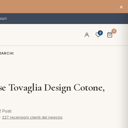
×
curi
0
0
MARCHI
e Tovaglia Design Cotone,
 Posti
·
227 recensioni clienti del negozio