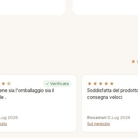
★
★★☆
★★★★★
✓ Verificata
ene sia l'omballaggio sia il
Soddisfatta del prodotto
le .
consegna veloci
Lug 2026
Rosamari C.
Lug 2026
ozio
Sul negozio