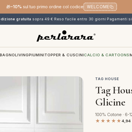
🎁
−10%
sul tuo primo ordine col codice
WELCOME
dizione gratuita
sopra 49 €
·
Reso facile entro 30 giorni
·
Pagamenti si
BAGNO
LIVING
PIUMINI
TOPPER & CUSCINI
CALCIO & CARTOONS
TAG HOUSE
Tag Hous
Glicine
100% Cotone · 6-12
★★★★★
4,94