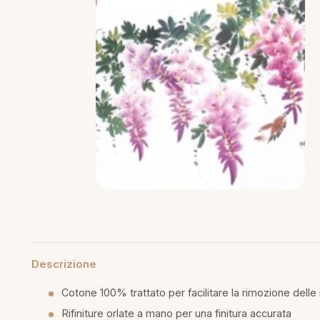
mmapiuma
unen Step
Tappeti Cartoons
e
ripiumini
ottiture per cuscini
rlarara
Teli Mare Cartoons
moniali
fumatori
iumini in fibra
Trapuntini Cartoons
lle
peti arredo
iumini in piuma d'oca
i arredo
ssori Letto
guanciale
imaterasso
Descrizione
rete
Cotone 100% trattato per facilitare la rimozione dell
cheria letto
Rifiniture orlate a mano per una finitura accurata