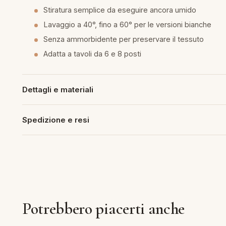
Stiratura semplice da eseguire ancora umido
piumini
Lavaggio a 40°, fino a 60° per le versioni bianche
Senza ammorbidente per preservare il tessuto
re
Adatta a tavoli da 6 e 8 posti
uola
Dettagli e materiali
unte
Spedizione e resi
ntini
rassi
aglie e Pigiami
Potrebbero piacerti anche