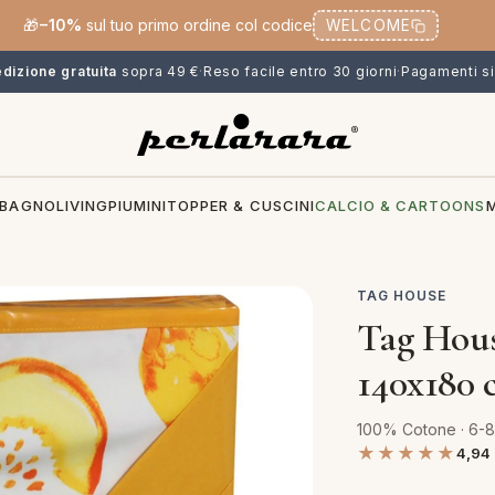
🎁
−10%
sul tuo primo ordine col codice
WELCOME
dizione gratuita
sopra 49 €
·
Reso facile entro 30 giorni
·
Pagamenti si
BAGNO
LIVING
PIUMINI
TOPPER & CUSCINI
CALCIO & CARTOONS
TAG HOUSE
Tag Hous
140x180 
100% Cotone · 6-8
★★★★★
4,94