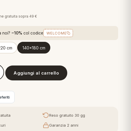
€
one gratuita sopra 49 €
a noi?
−10%
col codice
WELCOME
220 cm
140x180 cm
Aggiungi al carrello
e Servizio da Tavola in cotone - Dis 3728
feriti
atuita
Reso gratuito 30 gg
uri
Garanzia 2 anni