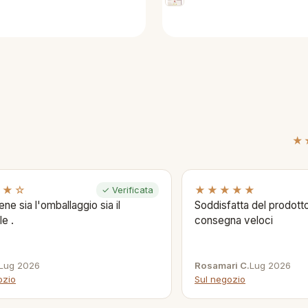
★
★★☆
★★★★★
✓ Verificata
ene sia l'omballaggio sia il
Soddisfatta del prodotto
le .
consegna veloci
Lug 2026
Rosamari C.
Lug 2026
ozio
Sul negozio