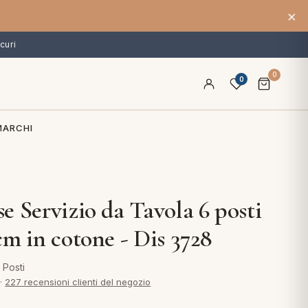
×
curi
0
0
MARCHI
e Servizio da Tavola 6 posti
cm in cotone - Dis 3728
 Posti
·
227 recensioni clienti del negozio