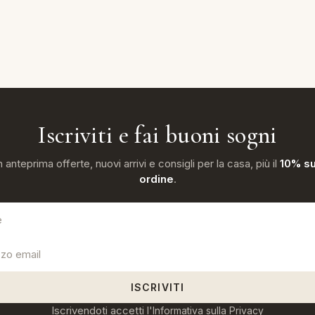
Iscriviti e fai buoni sogni
n anteprima offerte, nuovi arrivi e consigli per la casa, più il
10% su
ordine
.
ISCRIVITI
Iscrivendoti accetti l'
Informativa sulla Privacy