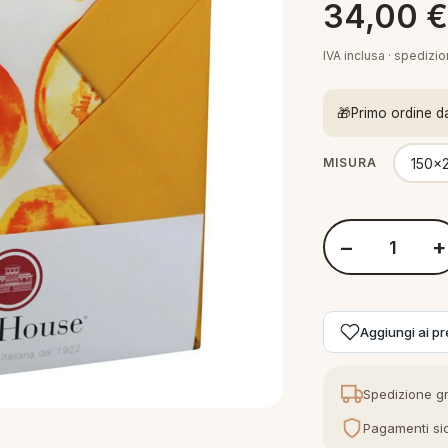
34,00
IVA inclusa · spedizi
🎁
Primo ordine d
150x
MISURA
−
+
Quantità Tag Hous
Aggiungi ai pre
Spedizione gr
Pagamenti sic