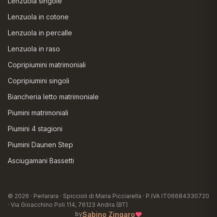
Lenzuola singole
Lenzuola in cotone
Lenzuola in percalle
Lenzuola in raso
Copripiumini matrimoniali
Copripiumini singoli
Biancheria letto matrimoniale
Piumini matrimoniali
Piumini 4 stagioni
Piumini Daunen Step
Asciugamani Bassetti
© 2026 · Perlarara · Spiccioli di Maria Picciarella · P.IVA IT06684330720
· Via Gioacchino Poli 114, 76123 Andria (BT)
♥
Sabino Zingaro
by