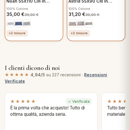
Noah 55X110 Cm In
Astrid 55X90 Cm In
Cotone Beige
Cotone Beige
100% Cotone
100% Cotone
35,00
€
31,20
€
39,00
€
39,00
€
+2 misure
+2 misure
I clienti dicono di noi
★★★★★
4,94/5
su 227 recensioni ·
Recensioni
Verificate
★★★★★
★★★★
✓ Verificata
È la prima volta che acquisto! Tutto di
Tutto bene s
ottima qualità, azienda seria.
materiale .