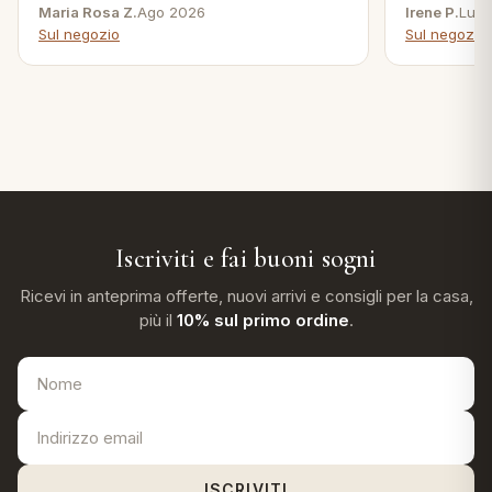
Maria Rosa Z.
Ago 2026
Irene P.
Lug 
Sul negozio
Sul negozio
Iscriviti e fai buoni sogni
Ricevi in anteprima offerte, nuovi arrivi e consigli per la casa,
più il
10% sul primo ordine
.
ISCRIVITI