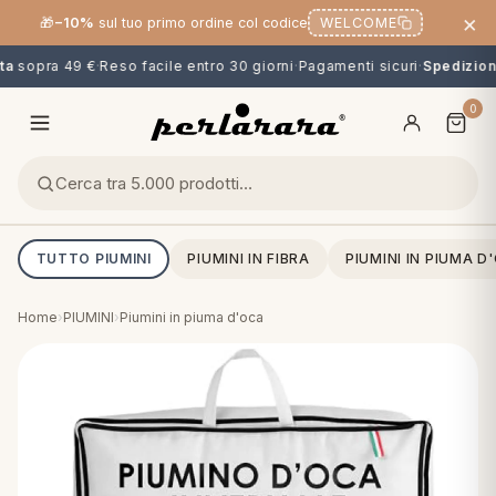
×
🎁
−10%
sul tuo primo ordine col codice
WELCOME
a
sopra 49 €
·
Reso facile entro 30 giorni
·
Pagamenti sicuri
·
Spedizione 
0
TUTTO PIUMINI
PIUMINI IN FIBRA
PIUMINI IN PIUMA D
Home
›
PIUMINI
›
Piumini in piuma d'oca
O
NG
MINI
OPPER & CUSCINI
CALCIO & CARTOONS