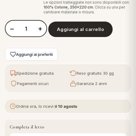
Le opzioni tratteggiate non sono disponibili con:
100% Cotone, 250x220 cm
. Clicca su una per
cambiare materiale o misura.
eria letto
umini
−
+
Aggiungi al carrello
Quantità Piumino Perlarara Evolution
a
Aggiungi ai preferiti
Spedizione gratuita
Reso gratuito 30 gg
e
Pagamenti sicuri
Garanzia 2 anni
ni
Ordina ora, lo ricevi
il 10 agosto
assi
Completa il letto
lie e Pigiami