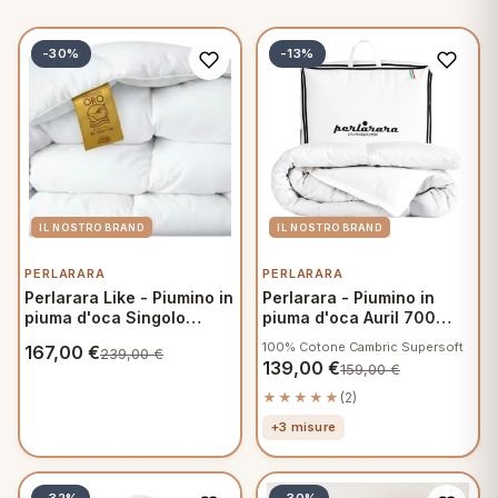
-30%
-13%
PERLARARA
PERLARARA
Perlarara Like - Piumino in
Perlarara - Piumino in
piuma d'oca Singolo
piuma d'oca Auril 700
155x200 cm - Winter
100% Piumino Singolo
100% Cotone Cambric Supersoft
167,00
€
239,00
€
155x215 cm - Spring
139,00
€
159,00
€
★★★★★
(2)
+3 misure