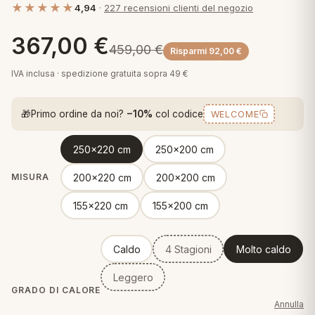
★★★★★
4,94
·
227 recensioni clienti del negozio
 marca
pper in piuma
ni arredo
Plaid Cartoons
367,00
€
apiuma
en Step
459,00
€
Risparmi
92,00
€
Tappeti Cartoons
piumini
iture per cuscini
arara
IVA inclusa · spedizione gratuita sopra 49 €
Teli Mare Cartoons
iali
matori
🎁
Primo ordine da noi?
−10%
col codice
WELCOME
mini in fibra
Trapuntini Cartoons
e
ti arredo
250x220 cm
250x200 cm
mini in piuma d'oca
rredo
200x220 cm
200x200 cm
MISURA
155x220 cm
155x200 cm
ori Letto
anciale
Caldo
4 Stagioni
Molto caldo
terasso
Leggero
GRADO DI CALORE
te
Annulla