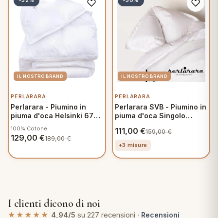
-32%
-30%
PERLARARA
PERLARARA
Perlarara - Piumino in
Perlarara SVB - Piumino in
piuma d'oca Helsinki 670
piuma d'oca Singolo
Singolo 155x215 cm -
155x215 cm - Winter
100% Cotone
111,00
€
159,00
€
Winter Plus
129,00
€
189,00
€
+3 misure
I clienti dicono di noi
★★★★★
4,94/5
su 227 recensioni ·
Recensioni