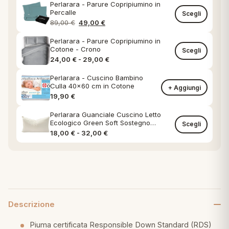
Perlarara - Parure Copripiumino in
Percalle
Scegli
Il prezzo originale era: 89,00 €.
Il prezzo attuale è: 49,00 €.
89,00
€
49,00
€
Perlarara - Parure Copripiumino in
Cotone - Crono
Scegli
Fascia di prezzo: da 24,00 € a 29,0
24,00
€
-
29,00
€
Perlarara - Cuscino Bambino
Culla 40x60 cm in Cotone
+ Aggiungi
19,90
€
Perlarara Guanciale Cuscino Letto
Ecologico Green Soft Sostegno
Scegli
Classico federa in Cotone Naturale
Fascia di prezzo: da 18,00 € a 32,00
18,00
€
-
32,00
€
Descrizione
Piuma certificata Responsible Down Standard (RDS)