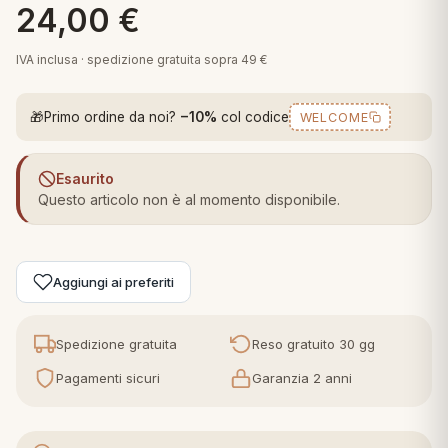
24,00
€
 marca
pper in piuma
ni arredo
Plaid Cartoons
IVA inclusa · spedizione gratuita sopra 49 €
apiuma
en Step
Tappeti Cartoons
piumini
iture per cuscini
arara
🎁
Primo ordine da noi?
−10%
col codice
WELCOME
Teli Mare Cartoons
iali
matori
mini in fibra
Trapuntini Cartoons
Esaurito
e
ti arredo
Questo articolo non è al momento disponibile.
mini in piuma d'oca
rredo
Aggiungi ai preferiti
ori Letto
anciale
Spedizione gratuita
Reso gratuito 30 gg
Pagamenti sicuri
Garanzia 2 anni
terasso
te