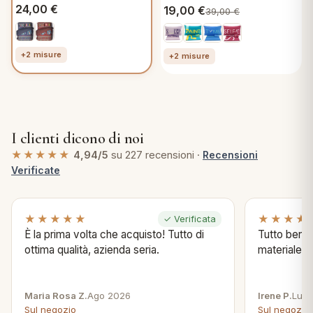
Sacco e federa, Nives
Cotone Sleep, Sacco e
24,00
€
19,00
€
39,00
€
C274
federa
+2 misure
+2 misure
I clienti dicono di noi
★★★★★
4,94/5
su 227 recensioni ·
Recensioni
Verificate
★★★★★
★★★★
✓ Verificata
È la prima volta che acquisto! Tutto di
Tutto bene s
ottima qualità, azienda seria.
materiale .
Maria Rosa Z.
Ago 2026
Irene P.
Lug 
Sul negozio
Sul negozio