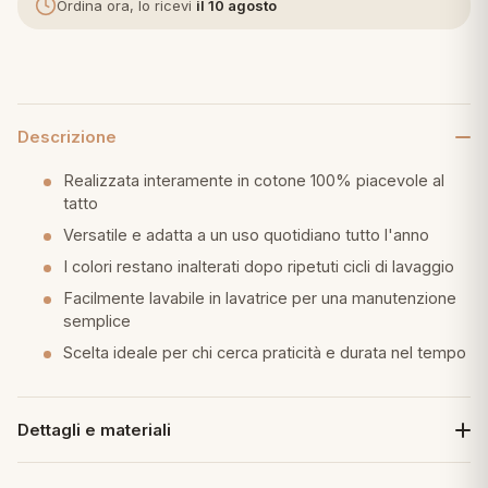
Ordina ora, lo ricevi
il 10 agosto
eria letto
umini
Descrizione
Realizzata interamente in cotone 100% piacevole al
a
tatto
Versatile e adatta a un uso quotidiano tutto l'anno
I colori restano inalterati dopo ripetuti cicli di lavaggio
e
Facilmente lavabile in lavatrice per una manutenzione
semplice
ni
Scelta ideale per chi cerca praticità e durata nel tempo
assi
Dettagli e materiali
lie e Pigiami