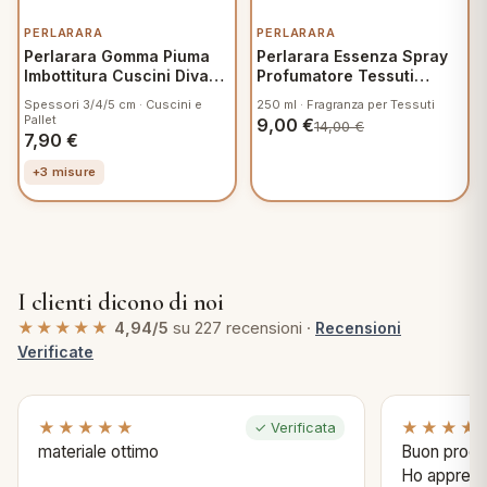
PERLARARA
PERLARARA
Perlarara Gomma Piuma
Perlarara Essenza Spray
Imbottitura Cuscini Divani
Profumatore Tessuti
50x50 cm
Antimacchia Naturale
Spessori 3/4/5 cm · Cuscini e
250 ml · Fragranza per Tessuti
Pallet
9,00
€
14,00
€
7,90
€
+3 misure
I clienti dicono di noi
★★★★★
4,94/5
su 227 recensioni ·
Recensioni
Verificate
★★★★★
★★★★
✓ Verificata
materiale ottimo
Buon prodo
Ho apprezza