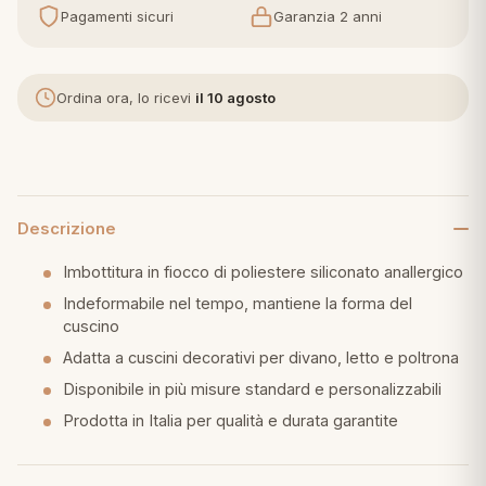
Pagamenti sicuri
Garanzia 2 anni
eria letto
umini
Ordina ora, lo ricevi
il 10 agosto
a
Descrizione
Imbottitura in fiocco di poliestere siliconato anallergico
e
Indeformabile nel tempo, mantiene la forma del
cuscino
ni
Adatta a cuscini decorativi per divano, letto e poltrona
Disponibile in più misure standard e personalizzabili
assi
Prodotta in Italia per qualità e durata garantite
lie e Pigiami