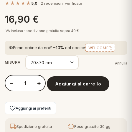
★★★★★
5,0
· 2 recensioni verificate
 marca
pper in piuma
ni arredo
Plaid Cartoons
16,90
€
apiuma
en Step
Tappeti Cartoons
piumini
iture per cuscini
arara
IVA inclusa · spedizione gratuita sopra 49 €
Teli Mare Cartoons
iali
matori
🎁
Primo ordine da noi?
−10%
col codice
WELCOME
mini in fibra
Trapuntini Cartoons
e
ti arredo
MISURA
Annulla
mini in piuma d'oca
rredo
−
+
Aggiungi al carrello
Quantità Perlarara Imbottitura per Cuscini Quadrata e Rettangol
ori Letto
anciale
Aggiungi ai preferiti
terasso
te
Spedizione gratuita
Reso gratuito 30 gg