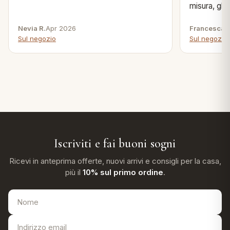
misura, gli 
Nevia R.
Apr 2026
Francesca B
Sul negozio
Sul negozio
Iscriviti e fai buoni sogni
Ricevi in anteprima offerte, nuovi arrivi e consigli per la casa,
più il
10% sul primo ordine
.