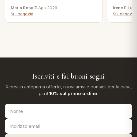
Maria Rosa Z.
Ago 2026
Irene P.
Lug 
Sul negozio
Sul negozio
Iscriviti e fai buoni sogni
Ricevi in anteprima offerte, nuovi arrivi e consigli per la casa,
più il
10% sul primo ordine
.