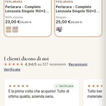
PERLARARA
PERLARARA
Perlarara - Completo
Perlarara - Completo
Lenzuola Singolo 150x295
Lenzuola Singolo 150x280
cm in Cotone - Lienz A162
cm in Flanella - Dana
100% Cotone
Singolo
C305
23,00
€
25,00
€
29,00
€
29,00
€
I clienti dicono di noi
★★★★★
4,94/5
su 227 recensioni ·
Recensioni
Verificate
★★★★★
★★★★
✓ Verificata
È la prima volta che acquisto! Tutto di
Tutto bene s
ottima qualità, azienda seria.
materiale .