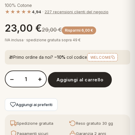
 marca
pper in piuma
100% Cotone
ni arredo
★★★★★
Plaid Cartoons
4,94
·
227 recensioni clienti del negozio
apiuma
en Step
Tappeti Cartoons
23,00
€
29,00
€
piumini
Risparmi
6,00
€
iture per cuscini
arara
Teli Mare Cartoons
IVA inclusa · spedizione gratuita sopra 49 €
iali
matori
mini in fibra
Trapuntini Cartoons
e
ti arredo
🎁
Primo ordine da noi?
−10%
col codice
WELCOME
mini in piuma d'oca
rredo
−
+
Aggiungi al carrello
Quantità Perlarara Basic Line - Completo Lenzuola letto - Nata
ori Letto
anciale
Aggiungi ai preferiti
terasso
Spedizione gratuita
Reso gratuito 30 gg
te
Pagamenti sicuri
Garanzia 2 anni