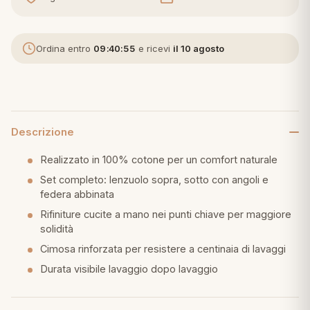
eria letto
Ordina entro
09:40:54
e ricevi
il 10 agosto
umini
a
Descrizione
Realizzato in 100% cotone per un comfort naturale
Set completo: lenzuolo sopra, sotto con angoli e
e
federa abbinata
ni
Rifiniture cucite a mano nei punti chiave per maggiore
solidità
Cimosa rinforzata per resistere a centinaia di lavaggi
assi
Durata visibile lavaggio dopo lavaggio
lie e Pigiami