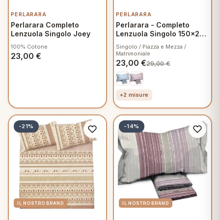
PERLARARA
PERLARARA
Perlarara Completo
Perlarara - Completo
Lenzuola Singolo Joey
Lenzuola Singolo 150x280
cm in Flanella - Freya
100% Cotone
Singolo / Piazza e Mezza /
D755
Matrimoniale
23,00
€
23,00
€
29,00
€
+2 misure
-21%
-14%