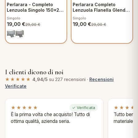
Perlarara - Completo
Perlarara Completo
Lenzuola Singolo 150x280
Lenzuola Flanella Glenda
cm in Flanella - Jona C371
C258
Singolo
Singolo
19,00
€
19,00
€
29,00
€
29,00
€
I clienti dicono di noi
★★★★★
4,94/5
su 227 recensioni ·
Recensioni
Verificate
★★★★★
★★★★
✓ Verificata
È la prima volta che acquisto! Tutto di
Tutto bene s
ottima qualità, azienda seria.
materiale .