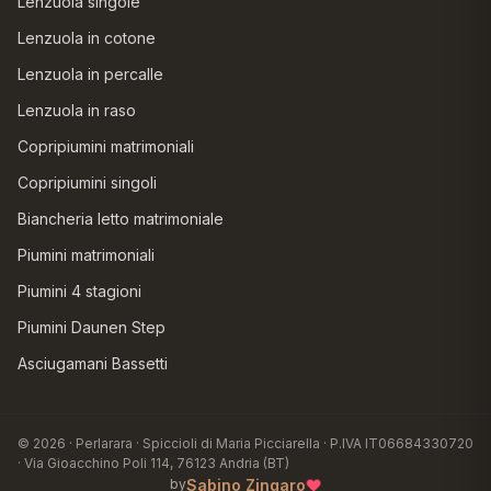
Lenzuola singole
Lenzuola in cotone
Lenzuola in percalle
Lenzuola in raso
Copripiumini matrimoniali
Copripiumini singoli
Biancheria letto matrimoniale
Piumini matrimoniali
Piumini 4 stagioni
Piumini Daunen Step
Asciugamani Bassetti
© 2026 · Perlarara · Spiccioli di Maria Picciarella · P.IVA IT06684330720
· Via Gioacchino Poli 114, 76123 Andria (BT)
♥
Sabino Zingaro
by