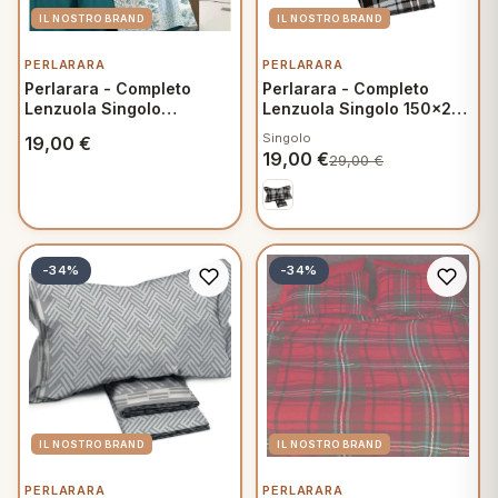
PERLARARA
PERLARARA
Perlarara - Completo
Perlarara - Completo
Lenzuola Singolo
Lenzuola Singolo 150x280
160x300 cm in Cotone -
cm in Flanella - Glenda
Singolo
19,00
€
Primavera Verde
C251
19,00
€
29,00
€
-34%
-34%
PERLARARA
PERLARARA