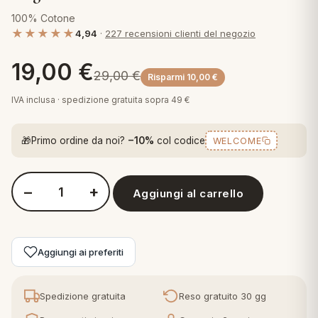
 marca
pper in piuma
ni arredo
100% Cotone
Plaid Cartoons
★★★★★
4,94
·
227 recensioni clienti del negozio
apiuma
en Step
Tappeti Cartoons
19,00
€
piumini
iture per cuscini
arara
29,00
€
Risparmi
10,00
€
Teli Mare Cartoons
IVA inclusa · spedizione gratuita sopra 49 €
iali
matori
mini in fibra
Trapuntini Cartoons
e
ti arredo
🎁
Primo ordine da noi?
−10%
col codice
WELCOME
mini in piuma d'oca
rredo
−
+
Aggiungi al carrello
Quantità Perlarara Basic Line - Completo Lenzuola letto - Cron
ori Letto
anciale
Aggiungi ai preferiti
terasso
Spedizione gratuita
Reso gratuito 30 gg
te