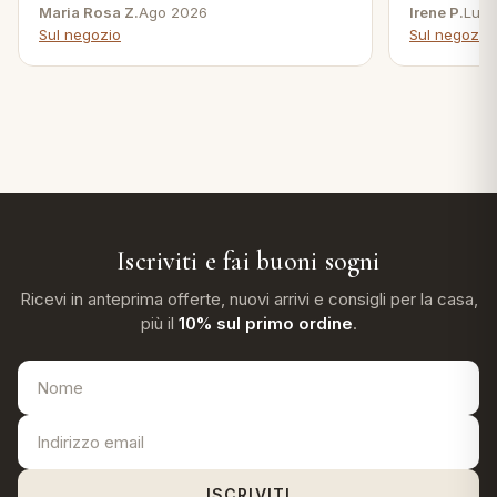
Maria Rosa Z.
Ago 2026
Irene P.
Lug 
Sul negozio
Sul negozio
Iscriviti e fai buoni sogni
Ricevi in anteprima offerte, nuovi arrivi e consigli per la casa,
più il
10% sul primo ordine
.
ISCRIVITI