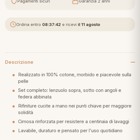
Pagamenti sicuri
Garanzia 2 anni
eria letto
Ordina entro
08:37:41
e ricevi
il 11 agosto
umini
a
Descrizione
Realizzato in 100% cotone, morbido e piacevole sulla
pelle
e
Set completo: lenzuolo sopra, sotto con angoli e
ni
federa abbinata
Rifiniture cucite a mano nei punti chiave per maggiore
solidità
assi
Cimosa rinforzata per resistere a centinaia di lavaggi
Lavabile, duraturo e pensato per l'uso quotidiano
lie e Pigiami