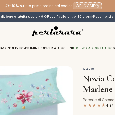
🎁
−10%
sul tuo primo ordine col codice
WELCOME
dizione gratuita
sopra 49 €
·
Reso facile entro 30 giorni
·
Pagamenti si
BAGNO
LIVING
PIUMINI
TOPPER & CUSCINI
CALCIO & CARTOONS
NOVIA
Novia Co
Marlene
Percalle di Cotone
★★★★★
4,94