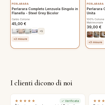
PERLARARA
PERLARARA
Perlarara Completo Lenzuola Singolo in
Perlarara 
Flanella - Steel Grey Bicolor
Unita
Caldo Cotone
100% Cotone ·
Matrimoniale
45,00
€
39,00
€
+5
+2 misure
+3 misure
I clienti dicono di noi
★★★★★
★★
✓ Verificata