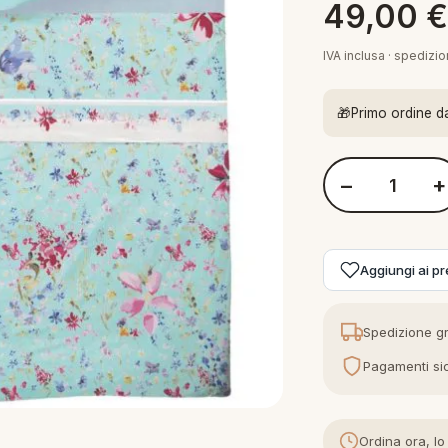
49,00
IVA inclusa · spedizi
🎁
Primo ordine d
−
+
Quantità Novia Co
Aggiungi ai pre
Spedizione gr
Pagamenti sic
Ordina ora, lo