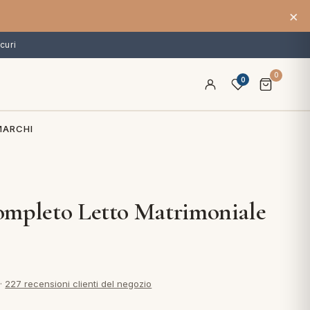
×
curi
0
0
MARCHI
mpleto Letto Matrimoniale
·
227 recensioni clienti del negozio