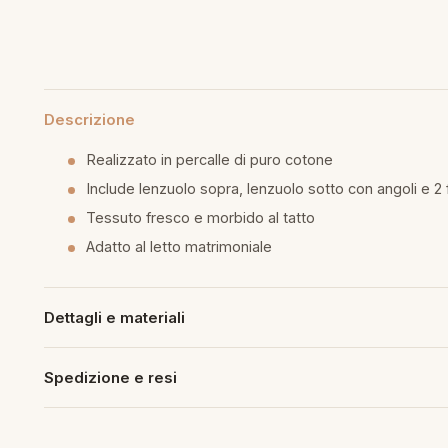
mmapiuma
unen Step
Tappeti Cartoons
e
ripiumini
ottiture per cuscini
rlarara
Teli Mare Cartoons
moniali
fumatori
iumini in fibra
Trapuntini Cartoons
Descrizione
lle
peti arredo
Realizzato in percalle di puro cotone
iumini in piuma d'oca
i arredo
Include lenzuolo sopra, lenzuolo sotto con angoli e 2
Tessuto fresco e morbido al tatto
ssori Letto
Adatto al letto matrimoniale
guanciale
Dettagli e materiali
imaterasso
rete
Spedizione e resi
cheria letto