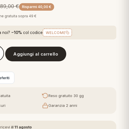
€
89,00
€
Risparmi
40,00
€
one gratuita sopra 49 €
a noi?
−10%
col codice
WELCOME
Aggiungi al carrello
mpleto Letto Matrimoniale in Percalle di puro Cotone Marlene
feriti
atuita
Reso gratuito 30 gg
uri
Garanzia 2 anni
 ricevi
il 11 agosto