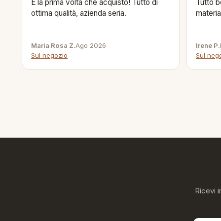
È la prima volta che acquisto! Tutto di
Tutto b
ottima qualità, azienda seria.
materia
Maria Rosa Z.
Ago 2026
Irene P.
Sul negozio
Sul neg
Ricevi i