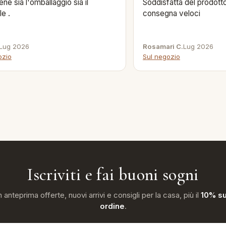
ene sia l'omballaggio sia il
Soddisfatta del prodotto
le .
consegna veloci
Lug 2026
Rosamari C.
Lug 2026
ozio
Sul negozio
Iscriviti e fai buoni sogni
n anteprima offerte, nuovi arrivi e consigli per la casa, più il
10% su
ordine
.