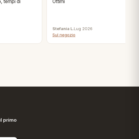
, tempi di
Ottimi
Stefania L.
Lug 2026
Sul negozio
l primo