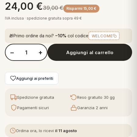
24,00
€
 marca
pper in piuma
ni arredo
39,00
€
Risparmi
15,00
€
Plaid Cartoons
IVA inclusa · spedizione gratuita sopra 49 €
apiuma
en Step
Tappeti Cartoons
piumini
iture per cuscini
arara
🎁
Primo ordine da noi?
−10%
col codice
WELCOME
Teli Mare Cartoons
iali
matori
mini in fibra
−
+
Trapuntini Cartoons
Aggiungi al carrello
Quantità Nasa Parure Copripiumino Singolo in Cotone R481
e
ti arredo
mini in piuma d'oca
rredo
Aggiungi ai preferiti
ori Letto
Spedizione gratuita
Reso gratuito 30 gg
anciale
Pagamenti sicuri
Garanzia 2 anni
terasso
Ordina ora, lo ricevi
il 11 agosto
te