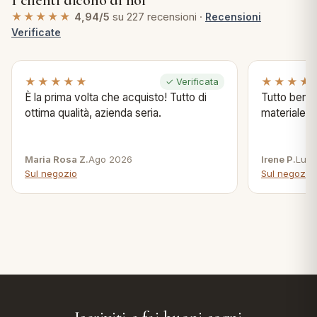
I clienti dicono di noi
★★★★★
4,94/5
su 227 recensioni ·
Recensioni
Verificate
★★★★★
★★★★
✓ Verificata
È la prima volta che acquisto! Tutto di
Tutto bene s
ottima qualità, azienda seria.
materiale .
Maria Rosa Z.
Ago 2026
Irene P.
Lug 
Sul negozio
Sul negozio