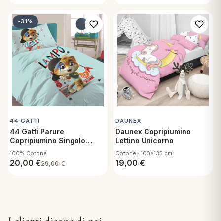
-31%
44 GATTI
DAUNEX
44 Gatti Parure
Daunex Copripiumino
Copripiumino Singolo
Lettino Unicorno
Lampo
100% Cotone
Cotone · 100x135 cm
20,00
€
19,00
€
29,00
€