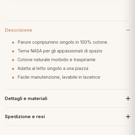
eria letto
umini
Descrizione
Parure copripiumino singolo in 100% cotone
Tema NASA per gli appassionati di spazio
a
Cotone naturale morbido e traspirante
Adatta al letto singolo a una piazza
Facile manutenzione, lavabile in lavatrice
e
ni
Dettagli e materiali
assi
Spedizione e resi
lie e Pigiami