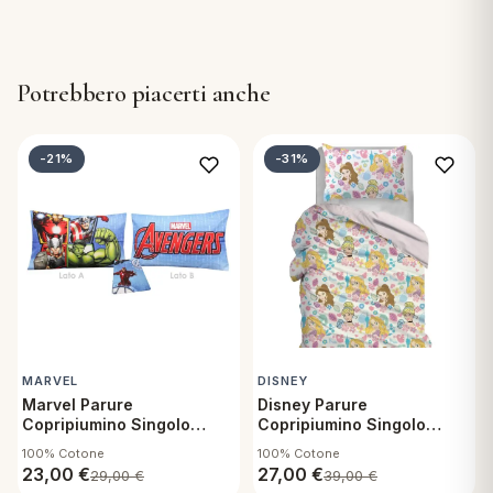
Potrebbero piacerti anche
-21%
-31%
MARVEL
DISNEY
Marvel Parure
Disney Parure
Copripiumino Singolo
Copripiumino Singolo
Avengers R476
Principesse
100% Cotone
100% Cotone
23,00
€
27,00
€
29,00
€
39,00
€