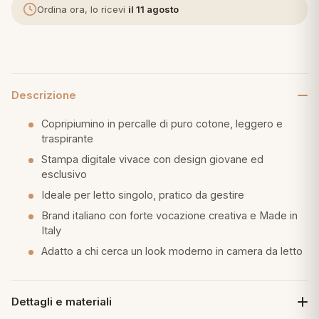
Ordina ora, lo ricevi
il 11 agosto
eria letto
umini
Descrizione
Copripiumino in percalle di puro cotone, leggero e
a
traspirante
Stampa digitale vivace con design giovane ed
esclusivo
e
Ideale per letto singolo, pratico da gestire
Brand italiano con forte vocazione creativa e Made in
ni
Italy
Adatto a chi cerca un look moderno in camera da letto
assi
Dettagli e materiali
lie e Pigiami