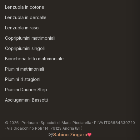
Lenzuola in cotone
Lenzuola in percalle
Lenzuola in raso
Copripiumini matrimoniali
Copripiumini singoli
Biancheria letto matrimoniale
Piumini matrimoniali
Piumini 4 stagioni
Piumini Daunen Step
Asciugamani Bassetti
© 2026 · Perlarara · Spiccioli di Maria Picciarella · P.IVA IT06684330720
· Via Gioacchino Poli 114, 76123 Andria (BT)
♥
Sabino Zingaro
by