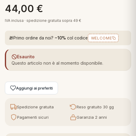
 marca
pper in piuma
44,00
€
ni arredo
Plaid Cartoons
apiuma
en Step
IVA inclusa · spedizione gratuita sopra 49 €
Tappeti Cartoons
piumini
iture per cuscini
arara
Teli Mare Cartoons
🎁
Primo ordine da noi?
−10%
col codice
WELCOME
iali
matori
mini in fibra
Trapuntini Cartoons
Esaurito
e
ti arredo
Questo articolo non è al momento disponibile.
mini in piuma d'oca
rredo
Aggiungi ai preferiti
ori Letto
anciale
Spedizione gratuita
Reso gratuito 30 gg
terasso
Pagamenti sicuri
Garanzia 2 anni
te