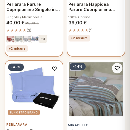
Perlarara Parure
Perlarara Happidea
Copripiumino Singolo in
Parure Copripiumino
Caldo Cotone Bicolor -
Singolo Cotone Tinta
Singolo / Matrimoniale
100% Cotone
Terracotta
Unita Bianco
40,00
€
39,00
€
69,00
€
★★★★★
(3)
★★★★★
(1)
+2 misure
+4
+2 misure
-44%
-45%
PERLARARA
MIRABELLO