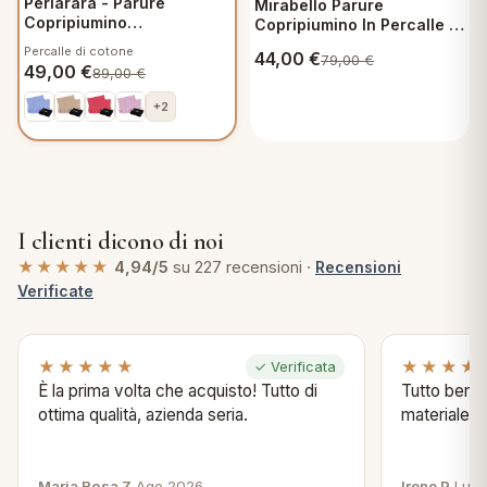
Perlarara - Parure
Mirabello Parure
Copripiumino
Copripiumino In Percalle di
Matrimoniale in Percalle
Cotone Singolo - Pinstripe
Percalle di cotone
44,00
€
79,00
€
Tinta Unita - Azzurro
M56
49,00
€
89,00
€
+2
I clienti dicono di noi
★★★★★
4,94/5
su 227 recensioni ·
Recensioni
Verificate
★★★★★
★★★★
✓ Verificata
È la prima volta che acquisto! Tutto di
Tutto bene s
ottima qualità, azienda seria.
materiale .
Maria Rosa Z.
Ago 2026
Irene P.
Lug 