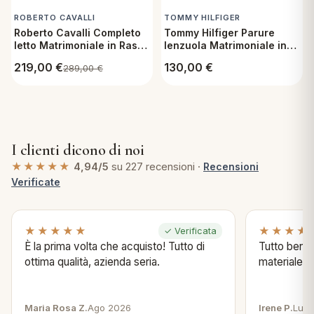
ROBERTO CAVALLI
TOMMY HILFIGER
Roberto Cavalli Completo
Tommy Hilfiger Parure
letto Matrimoniale in Raso
lenzuola Matrimoniale in
di cotone - Araldico New
raso di cotone - Palm Blue
219,00
€
130,00
€
289,00
€
Jacquard 001 Avorio
I clienti dicono di noi
★★★★★
4,94/5
su 227 recensioni ·
Recensioni
Verificate
★★★★★
★★★★
✓ Verificata
È la prima volta che acquisto! Tutto di
Tutto bene s
ottima qualità, azienda seria.
materiale .
Maria Rosa Z.
Ago 2026
Irene P.
Lug 