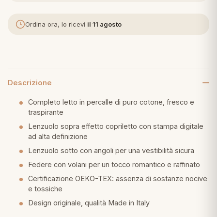
eria letto
Ordina ora, lo ricevi
il 11 agosto
umini
Descrizione
a
Completo letto in percalle di puro cotone, fresco e
traspirante
Lenzuolo sopra effetto copriletto con stampa digitale
e
ad alta definizione
ni
Lenzuolo sotto con angoli per una vestibilità sicura
Federe con volani per un tocco romantico e raffinato
assi
Certificazione OEKO-TEX: assenza di sostanze nocive
e tossiche
Design originale, qualità Made in Italy
lie e Pigiami