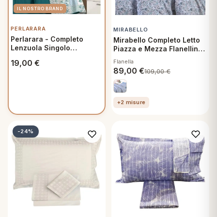
PERLARARA
MIRABELLO
Perlarara - Completo
Mirabello Completo Letto
Lenzuola Singolo
Piazza e Mezza Flanellina
160x300 cm in Cotone -
Soft Piccole Rose U04
19,00
€
Flanella
Primavera Verde
Flanella di Cotone
89,00
€
109,00
€
+2 misure
-24%