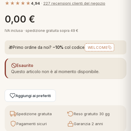
★★★★★
4,94
·
227 recensioni clienti del negozio
 marca
pper in piuma
ni arredo
Plaid Cartoons
0,00
€
apiuma
en Step
Tappeti Cartoons
piumini
iture per cuscini
arara
IVA inclusa · spedizione gratuita sopra 49 €
Teli Mare Cartoons
iali
matori
🎁
Primo ordine da noi?
−10%
col codice
WELCOME
mini in fibra
Trapuntini Cartoons
e
ti arredo
Esaurito
mini in piuma d'oca
rredo
Questo articolo non è al momento disponibile.
ori Letto
Aggiungi ai preferiti
anciale
terasso
Spedizione gratuita
Reso gratuito 30 gg
Pagamenti sicuri
Garanzia 2 anni
te