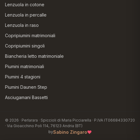
Lenzuola in cotone
Lenzuola in percalle
Lenzuola in raso
Copripiumini matrimoniali
Copripiumini singoli
Biancheria letto matrimoniale
Piumini matrimoniali
Piumini 4 stagioni
Piumini Daunen Step
Asciugamani Bassetti
© 2026 · Perlarara · Spiccioli di Maria Picciarella · P.IVA IT06684330720
· Via Gioacchino Poli 114, 76123 Andria (BT)
♥
Sabino Zingaro
by