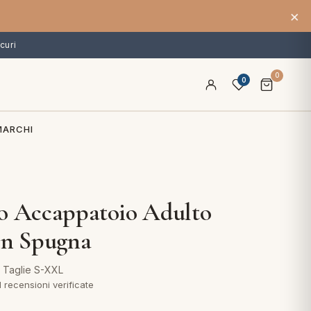
×
curi
0
0
MARCHI
o Accappatoio Adulto
in Spugna
· Taglie S-XXL
1 recensioni verificate