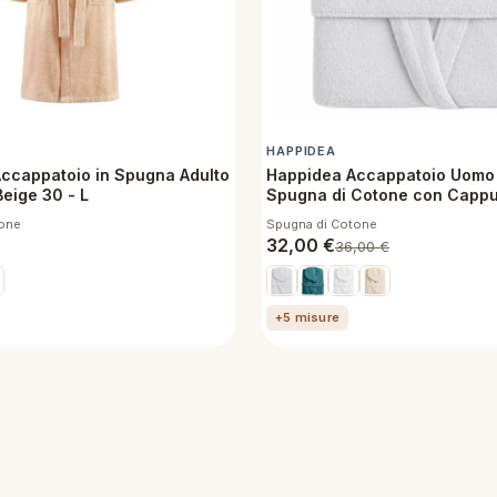
HAPPIDEA
 Accappatoio in Spugna Adulto
Happidea Accappatoio Uomo 
eige 30 - L
Spugna di Cotone con Cappu
Perla tg S
tone
Spugna di Cotone
32,00
€
36,00
€
+5 misure