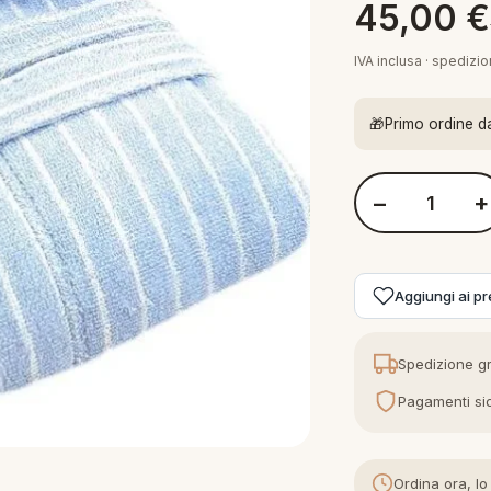
45,00
€
IVA inclusa · spedizi
🎁
Primo ordine d
−
+
Quantità Mirabell
Aggiungi ai pre
Spedizione gr
Pagamenti sic
Ordina ora, lo