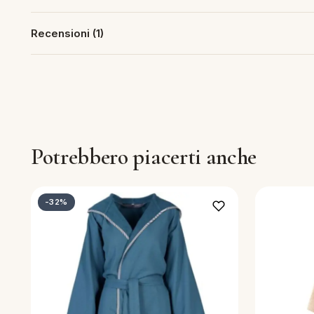
piumini
Recensioni (1)
re
uola
unte
Potrebbero piacerti anche
ntini
-32%
rassi
aglie e Pigiami