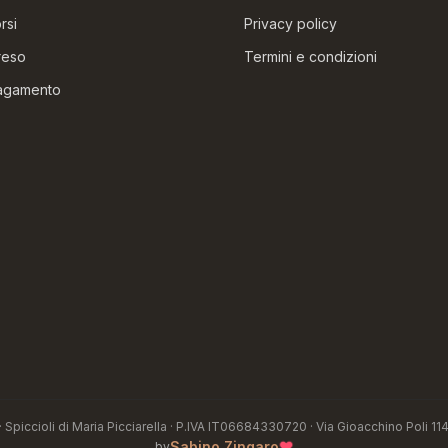
rsi
Privacy policy
reso
Termini e condizioni
pagamento
· Spiccioli di Maria Picciarella · P.IVA IT06684330720 · Via Gioacchino Poli 11
♥
Sabino Zingaro
by