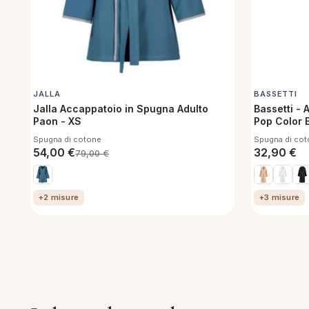
JALLA
BASSETTI
Jalla Accappatoio in Spugna Adulto
Bassetti -
Paon - XS
Pop Color B
Spugna di cotone
Spugna di co
54,00
€
32,90
€
79,00
€
+2 misure
+3 misure