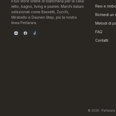
Il tuo store online di biancheria per la casa:
Resi e rimbo
letto, bagno, living e piumini. Marchi italiani
selezionati come Bassetti, Zucchi,
Richiedi un 
Mirabello e Daunen Step, più la nostra
linea Perlarara.
Metodi di 
FAQ
Contatti
© 2026 · Perlarara 