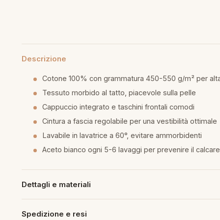
mmapiuma
unen Step
Tappeti Cartoons
e
ripiumini
ottiture per cuscini
rlarara
Teli Mare Cartoons
moniali
fumatori
iumini in fibra
Trapuntini Cartoons
Descrizione
lle
peti arredo
Cotone 100% con grammatura 450-550 g/m² per alt
iumini in piuma d'oca
i arredo
Tessuto morbido al tatto, piacevole sulla pelle
Cappuccio integrato e taschini frontali comodi
ssori Letto
Cintura a fascia regolabile per una vestibilità ottimale
Lavabile in lavatrice a 60°, evitare ammorbidenti
guanciale
Aceto bianco ogni 5-6 lavaggi per prevenire il calcare
imaterasso
Dettagli e materiali
rete
Spedizione e resi
cheria letto