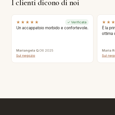
I clienti dicono di noi
★★★★★
★★
✓ Verificata
Un accappatoio morbido e confortevole.
È la pr
ottima 
Mariangela Q.
Ott 2025
Maria R
Sul negozio
Sul neg