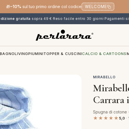
🎁
−10%
sul tuo primo ordine col codice
WELCOME
dizione gratuita
sopra 49 €
·
Reso facile entro 30 giorni
·
Pagamenti si
BAGNO
LIVING
PIUMINI
TOPPER & CUSCINI
CALCIO & CARTOONS
MIRABELLO
Mirabell
Carrara 
Spugna di cotone 
★★★★★
5,0
· 