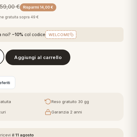
59,00
€
Risparmi
14,00
€
one gratuita sopra 49 €
a noi?
−10%
col codice
WELCOME
Aggiungi al carrello
o Accappatoio in Spugna Adulto Carrara
feriti
atuita
Reso gratuito 30 gg
uri
Garanzia 2 anni
 ricevi
il 11 agosto