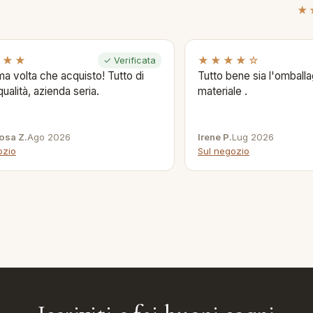
★
★★★
★★★★☆
✓ Verificata
ima volta che acquisto! Tutto di
Tutto bene sia l'omballag
qualità, azienda seria.
materiale .
osa Z.
Ago 2026
Irene P.
Lug 2026
ozio
Sul negozio