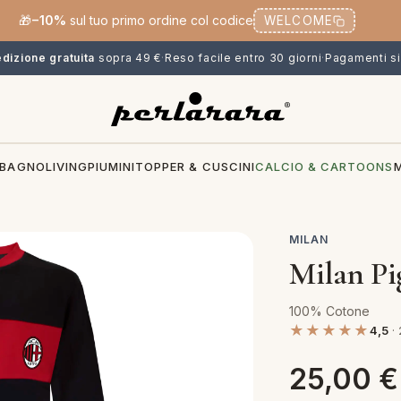
🎁
−10%
sul tuo primo ordine col codice
WELCOME
dizione gratuita
sopra 49 €
·
Reso facile entro 30 giorni
·
Pagamenti si
BAGNO
LIVING
PIUMINI
TOPPER & CUSCINI
CALCIO & CARTOONS
MILAN
Milan Pi
100% Cotone
★★★★★
4,5
· 
25,00
€