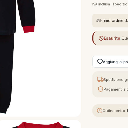
IVA inclusa · spedizi
🎁
Primo ordine d
Esaurito
Que
Aggiungi ai pre
Spedizione gr
Pagamenti sic
Ordina entro