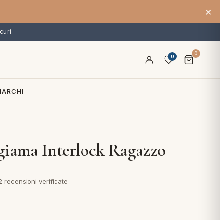
×
curi
0
0
MARCHI
giama Interlock Ragazzo
2 recensioni verificate