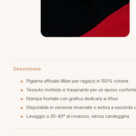
piumini
re
uola
unte
Descrizione
ntini
Pigiama ufficiale Milan per ragazzi in 100% cotone
Tessuto morbido e traspirante per un riposo confort
rassi
Stampa frontale con grafica dedicata ai tifosi
Disponibile in versione invernale o estiva a seconda 
aglie e Pigiami
Lavaggio a 30-40° al rovescio, senza candeggina