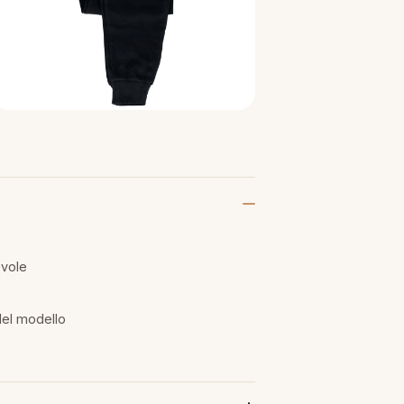
evole
del modello