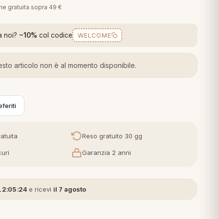
one gratuita sopra 49 €
a noi?
−10%
col codice
WELCOME
sto articolo non è al momento disponibile.
feriti
atuita
Reso gratuito 30 gg
uri
Garanzia 2 anni
12:05:23
e ricevi
il 7 agosto