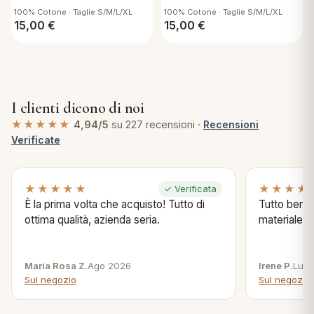
100% Cotone · Taglie S/M/L/XL
100% Cotone · Taglie S/M/L/XL
15,00
€
15,00
€
I clienti dicono di noi
★★★★★
4,94/5
su 227 recensioni ·
Recensioni
Verificate
★★★★★
★★★★
✓ Verificata
È la prima volta che acquisto! Tutto di
Tutto bene s
ottima qualità, azienda seria.
materiale .
Maria Rosa Z.
Ago 2026
Irene P.
Lug 
Sul negozio
Sul negozio