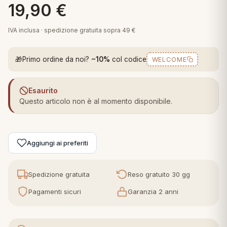
19,90
€
 marca
pper in piuma
ni arredo
Plaid Cartoons
IVA inclusa · spedizione gratuita sopra 49 €
apiuma
en Step
Tappeti Cartoons
piumini
iture per cuscini
arara
🎁
Primo ordine da noi?
−10%
col codice
WELCOME
Teli Mare Cartoons
iali
matori
mini in fibra
Trapuntini Cartoons
Esaurito
e
ti arredo
Questo articolo non è al momento disponibile.
mini in piuma d'oca
rredo
Aggiungi ai preferiti
ori Letto
anciale
Spedizione gratuita
Reso gratuito 30 gg
Pagamenti sicuri
Garanzia 2 anni
terasso
te