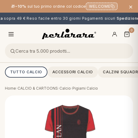
×
🎁
−10%
sul tuo primo ordine col codice
WELCOME
a
sopra 49 €
·
Reso facile entro 30 giorni
·
Pagamenti sicuri
·
Spedizione 
0
TUTTO CALCIO
ACCESSORI CALCIO
CALZINI SQUADR
Home
›
CALCIO & CARTOONS
›
Calcio
›
Pigiami Calcio
O
NG
MINI
OPPER & CUSCINI
CALCIO & CARTOONS