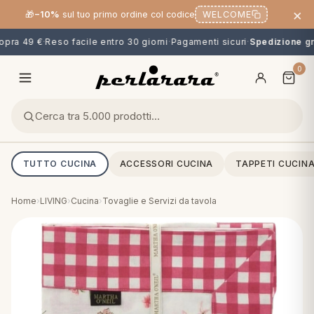
×
🎁
−10%
sul tuo primo ordine col codice
WELCOME
pra 49 €
·
Reso facile entro 30 giorni
·
Pagamenti sicuri
·
Spedizione gra
0
TUTTO CUCINA
ACCESSORI CUCINA
TAPPETI CUCIN
Home
›
LIVING
›
Cucina
›
Tovaglie e Servizi da tavola
O
NG
MINI
OPPER & CUSCINI
CALCIO & CARTOONS