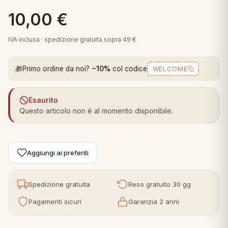
 marca
pper in piuma
ni arredo
10,00
€
Plaid Cartoons
apiuma
en Step
IVA inclusa · spedizione gratuita sopra 49 €
Tappeti Cartoons
piumini
iture per cuscini
arara
Teli Mare Cartoons
🎁
Primo ordine da noi?
−10%
col codice
WELCOME
iali
matori
mini in fibra
Trapuntini Cartoons
e
ti arredo
Esaurito
Questo articolo non è al momento disponibile.
mini in piuma d'oca
rredo
ori Letto
Aggiungi ai preferiti
anciale
Spedizione gratuita
Reso gratuito 30 gg
terasso
Pagamenti sicuri
Garanzia 2 anni
te