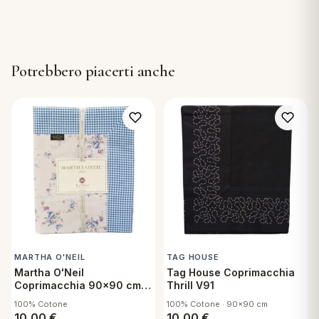
Potrebbero piacerti anche
MARTHA O'NEIL
TAG HOUSE
Martha O'Neil
Tag House Coprimacchia
Coprimacchia 90x90 cm
Thrill V91
in cotone - Queen V21
100% Cotone
100% Cotone · 90x90 cm
10,00
€
10,00
€