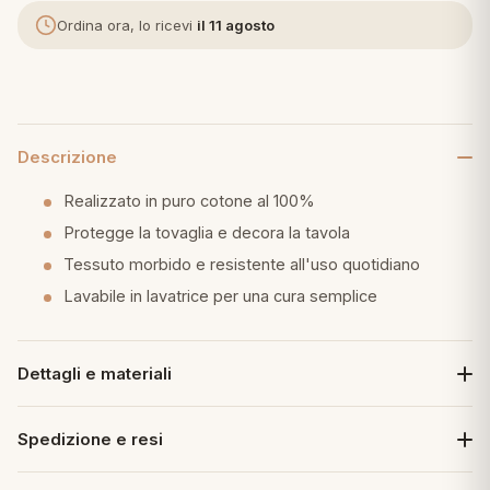
Ordina ora, lo ricevi
il 11 agosto
eria letto
umini
Descrizione
a
Realizzato in puro cotone al 100%
Protegge la tovaglia e decora la tavola
Tessuto morbido e resistente all'uso quotidiano
e
Lavabile in lavatrice per una cura semplice
ni
Dettagli e materiali
assi
Spedizione e resi
lie e Pigiami