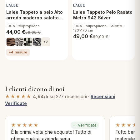
LALEE
LALEE
Lalee Tappeto a pelo Alto
Lalee Tappeto Pelo Rasato
arredo moderno salotto
Metro 942 Silver
Joy 80x150 cm 117 Brown
100% Polipropilene
100% Polipropilene · Salotto ·
120x170 cm
44,00
€
59,00
€
49,00
€
69,00
€
+2
+4 misure
I clienti dicono di noi
★★★★★
4,94/5
su 227 recensioni ·
Recensioni
Verificate
★★★★★
★★★★
✓ Verificata
È la prima volta che acquisto! Tutto di
Tutto bene s
ottima qualità, azienda seria.
materiale .