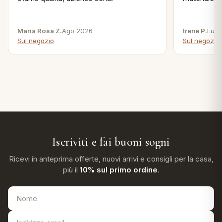
Maria Rosa Z.
Ago 2026
Irene P.
Lug 
Sul negozio
Sul negozio
Iscriviti e fai buoni sogni
Ricevi in anteprima offerte, nuovi arrivi e consigli per la casa,
più il
10% sul primo ordine
.