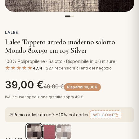
 marca
pper in piuma
ni arredo
Plaid Cartoons
apiuma
en Step
Tappeti Cartoons
piumini
iture per cuscini
arara
LALEE
Teli Mare Cartoons
Lalee Tappeto arredo moderno salotto
iali
matori
Mondo 80x150 cm 105 Silver
mini in fibra
Trapuntini Cartoons
e
ti arredo
100% Polipropilene · Salotto · Disponibile in più misure
★★★★★
4,94
·
227 recensioni clienti del negozio
mini in piuma d'oca
rredo
39,00
€
49,00
€
Risparmi
10,00
€
ori Letto
IVA inclusa · spedizione gratuita sopra 49 €
anciale
🎁
Primo ordine da noi?
−10%
col codice
WELCOME
terasso
te