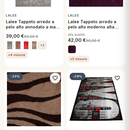
LALEE
LALEE
Lalee Tappeto arredo a
Lalee Tappeto arredo a
pelo alto annodato a mano
pelo alto moderno alta
alta qualità Chic 80x140
qualità Paris 60x110 cm
alta qualità
39,00
€
59,00
€
cm Silver
850 Violet
42,00
€
50,00
€
+2
+4 misure
+3 misure
-25%
-29%