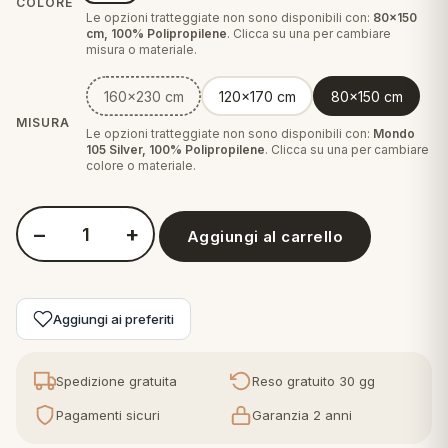
COLORE
Le opzioni tratteggiate non sono disponibili con:
80x150
cm, 100% Polipropilene
. Clicca su una per cambiare
eria letto
misura o materiale.
umini
160x230 cm
120x170 cm
80x150 cm
MISURA
Le opzioni tratteggiate non sono disponibili con:
Mondo
105 Silver, 100% Polipropilene
. Clicca su una per cambiare
colore o materiale.
a
−
+
Aggiungi al carrello
Quantità Lalee Tappeto o Passatoia arredo moderno salotto 
e
ni
Aggiungi ai preferiti
assi
Spedizione gratuita
Reso gratuito 30 gg
Pagamenti sicuri
Garanzia 2 anni
lie e Pigiami