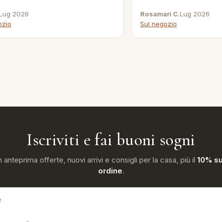
Lug 2026
Rosamari C.
Lug 2026
ozio
Sul negozio
Iscriviti e fai buoni sogni
n anteprima offerte, nuovi arrivi e consigli per la casa, più il
10% su
ordine
.