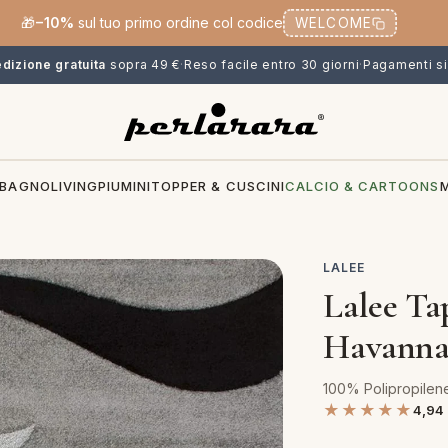
🎁
−10%
sul tuo primo ordine col codice
WELCOME
dizione gratuita
sopra 49 €
·
Reso facile entro 30 giorni
·
Pagamenti si
BAGNO
LIVING
PIUMINI
TOPPER & CUSCINI
CALCIO & CARTOONS
LALEE
Lalee Ta
Havanna 
100% Polipropilen
★★★★★
4,94