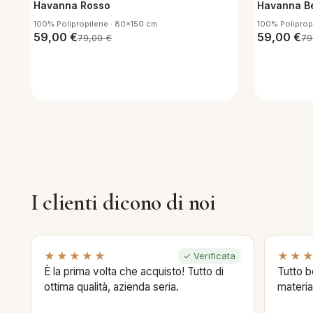
Havanna Rosso
Havanna B
100% Polipropilene · 80x150 cm
100% Poliprop
59,00
€
59,00
€
79,00
€
79
I clienti dicono di noi
★★★★★
★★
✓ Verificata
È la prima volta che acquisto! Tutto di
Tutto b
ottima qualità, azienda seria.
materia