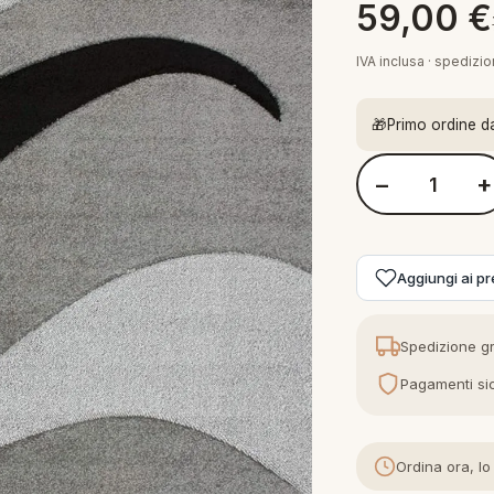
59,00
€
IVA inclusa · spedizi
🎁
Primo ordine d
−
+
Quantità Lalee T
Aggiungi ai pre
Spedizione gr
Pagamenti sic
Ordina ora, lo