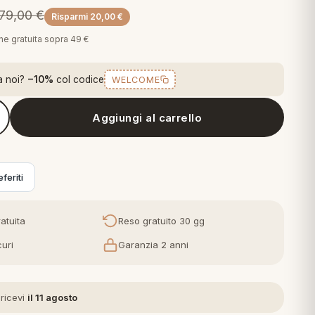
79,00
€
Risparmi
20,00
€
one gratuita sopra 49 €
a noi?
−10%
col codice
WELCOME
Aggiungi al carrello
appeto arredo moderno salotto Havanna 80x150 cm 406 Silver
feriti
atuita
Reso gratuito 30 gg
uri
Garanzia 2 anni
 ricevi
il 11 agosto