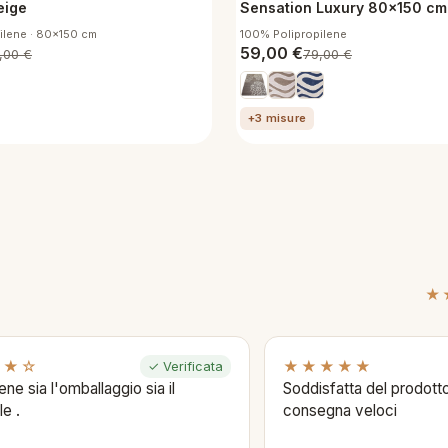
eige
Sensation Luxury 80x150 cm 
Brown
ilene · 80x150 cm
100% Polipropilene
59,00
€
,00
€
79,00
€
+3 misure
★
★★☆
★★★★★
✓ Verificata
ene sia l'omballaggio sia il
Soddisfatta del prodotto
le .
consegna veloci