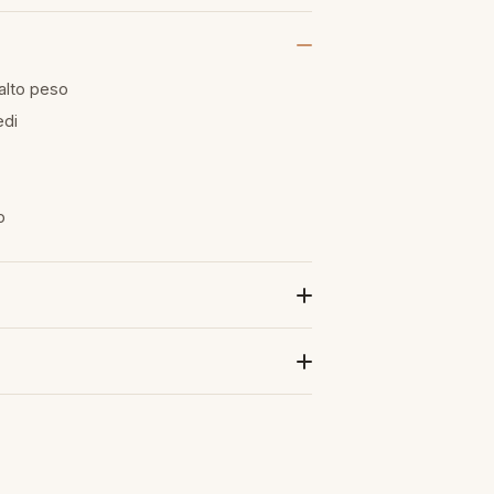
 alto peso
edi
o